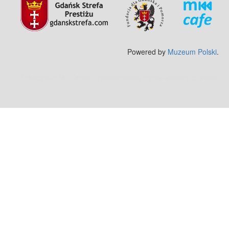
Powered by
Muzeum Polski
.
Zobacz też:
MJ Drone - profesjonalne mycie elewacji z drona
.