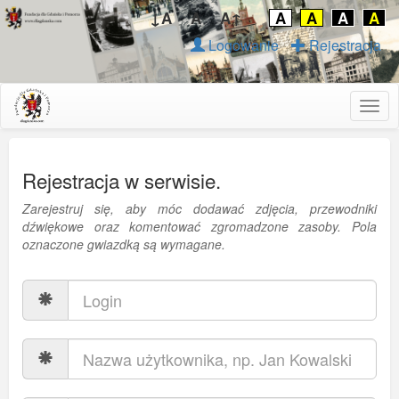
↓A
A
A↑
A
A
A
A
Logowanie
Rejestracja
Togg
navig
Rejestracja w serwisie.
Zarejestruj się, aby móc dodawać zdjęcia, przewodniki
dźwiękowe oraz komentować zgromadzone zasoby. Pola
oznaczone gwiazdką są wymagane.