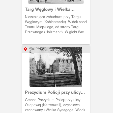
Targ Węglowy i Wielka
Synagoga
Nieistniejąca zabudowa przy Targu
Węglowym (Kohlenmarkt). Widok spod
Teatru Miejskiego, od strony Targu
Drzewnego (Holzmarkt). W głębi Wieża
Więzienna i kopuła Wielkiej Synagogi.
(Ok. 1914) [IDX:1689,829]
1905
Prezydium Policji przy ulicy
Okopowej
Gmach Prezydium Policji przy ulicy
Okopowej (Karrenwall), częściowo
zachowany i Wielka Synagoga. Widok