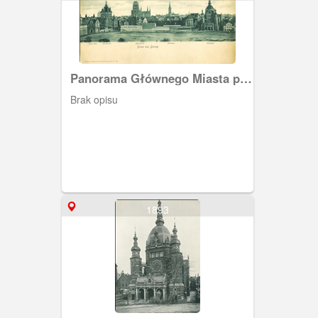
Panorama Głównego Miasta po
likwidacji zachodnich umocnień
Brak opisu
obronnych.
1893