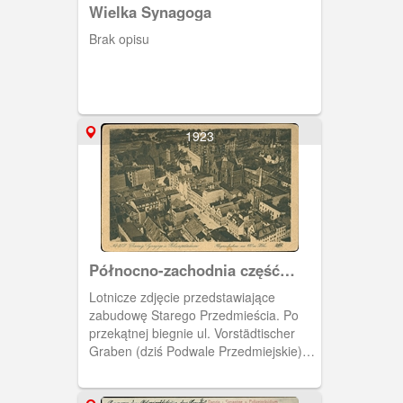
Wielka Synagoga
Brak opisu
1923
Północno-zachodnia część
Starego Przedmieścia
Lotnicze zdjęcie przedstawiające
zabudowę Starego Przedmieścia. Po
przekątnej biegnie ul. Vorstädtischer
Graben (dziś Podwale Przedmiejskie),
w górnej części zdjęcia po lewej gmach
Prezydium Policji, w prawo Wielka