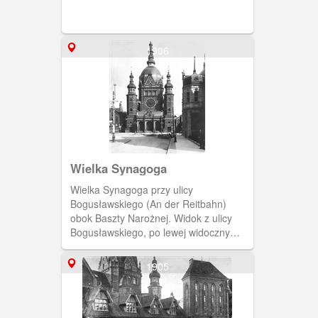
spod Biskupiej Górki (Bischofsberg).
(1896) [IDX:1035,450]
1906
Wielka Synagoga
Wielka Synagoga przy ulicy
Bogusławskiego (An der Reitbahn)
obok Baszty Narożnej. Widok z ulicy
Bogusławskiego, po lewej widoczny
fragment Dworu Miejskiego, a po
prawej budynku Prezydium Policji.
1905
(1906) [IDX:1421,702]