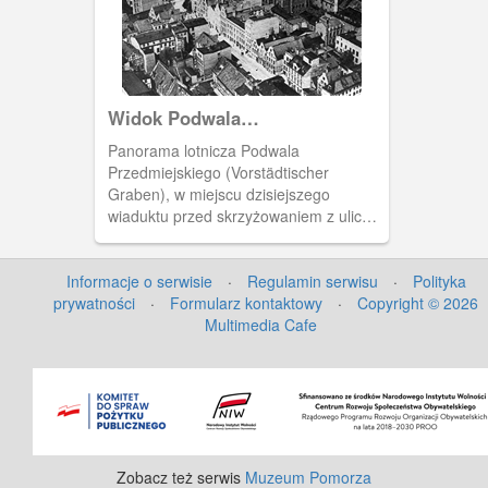
Synagoga.(Ok. 1894) [IDX:2030,563]
Widok Podwala
Przedmiejskiego
Panorama lotnicza Podwala
Przedmiejskiego (Vorstädtischer
Graben), w miejscu dzisiejszego
wiaduktu przed skrzyżowaniem z ulicą
Okopową (Karenwall). Po lewej
widoczna zabudowa przy Podwalu
Informacje o serwisie
Przedmiejskim z zaułkiem Schusterhof i
·
Regulamin serwisu
·
Polityka
prywatności
kamieniczki przy ulicy Kładki
·
Formularz kontaktowy
·
Copyright © 2026
(Holzgasse). W głębi gmach Prezydium
Multimedia Cafe
Policji przy ulicy Okopowej. Po prawej
kamieniczki między ulicą Zbytki
(Ketterhagengasse) a ulicą
Bogusławskiego (Am Reitbahn) z
Wielką Synagogą i Dworem Miejskim, w
którym mieściła się straż ogniowa. W
głębi fragment Targu Siennego
Zobacz też serwis
Muzeum Pomorza