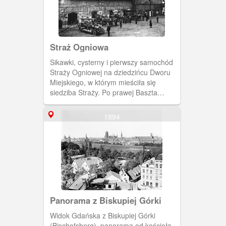
Straż Ogniowa
Sikawki, cysterny i pierwszy samochód
Straży Ogniowej na dziedzińcu Dworu
Miejskiego, w którym mieściła się
siedziba Straży. Po prawej Baszta
Narożna, w głębi po lewej fragment
Wielkiej Synagogi. (Ok. 1905)
1894
[IDX:1417,783]
Panorama z Biskupiej Górki
Widok Gdańska z Biskupiej Górki
(Bischofsberg), panorama od kościoła