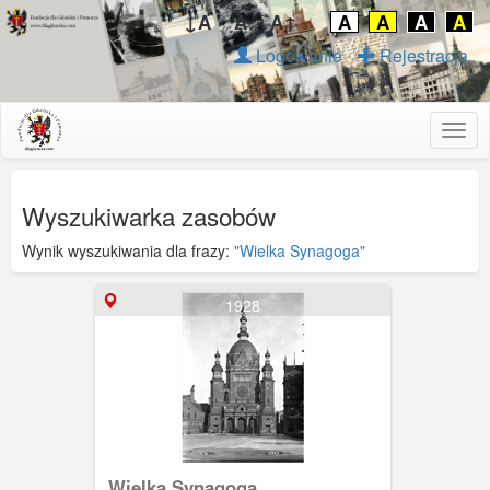
↓A
A
A↑
A
A
A
A
Logowanie
Rejestracja
Togg
navig
Wyszukiwarka zasobów
Wynik wyszukiwania dla frazy:
"Wielka Synagoga"
1928
Wielka Synagoga