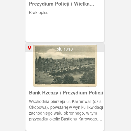
Prezydium Policji i Wielka
Synagoga
Brak opisu
ok. 1910
Bank Rzeszy i Prezydium Policji
Wschodnia pierzeja ul. Karrenwall (dziś
Okopowa), powstałej w wyniku likwidacji
zachodniego wału obronnego, w tym
przypadku okolic Bastionu Karowego,
skąd późniejsza nazwa ulicy. Powstały
w tym miejscu okazałe gmachy jak m.in.