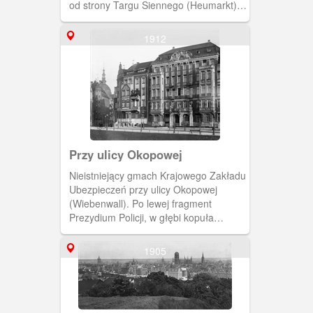
od strony Targu Siennego (Heumarkt).
(Ok. 1905) [IDX:1481,580]
1912
Przy ulicy Okopowej
Nieistniejący gmach Krajowego Zakładu
Ubezpieczeń przy ulicy Okopowej
(Wiebenwall). Po lewej fragment
Prezydium Policji, w głębi kopuła
Wielkiej Synagogi. (Ok. 1912)
[IDX:1381,548]
1905