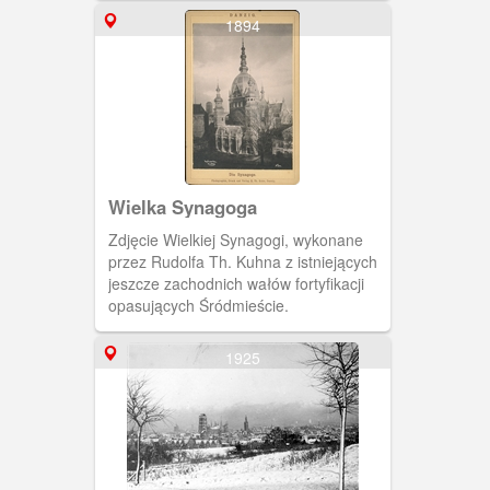
Bank Rzeszy (z lewej) czy Prezydium
1894
Policji (drugi obiekt z prawej). Ponad
budynkami wyraźnie widoczna kopułą
Wielkiej Synagogi.
Wielka Synagoga
Zdjęcie Wielkiej Synagogi, wykonane
przez Rudolfa Th. Kuhna z istniejących
jeszcze zachodnich wałów fortyfikacji
opasujących Śródmieście.
1925