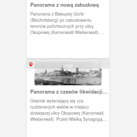
Panorama z nową zabudową
Panorama z Biskupiej Górki
(Bischofsberg) po zabudowaniu
terenów pofortecznych przy ulicy
Okopowej (Karrenwalli Wiebenwall).
(Ok. 1905) [IDX:1140,276]
1896
Panorama z czasów likwidacji
wałów
Gdańsk wyłaniający się zza
rozbieranych wałów w miejscu
dzisiejszej ulicy Okopowej (Karrenwall,
Wiebenwall). Przed Wielką Synagogą
resztki Bastionu Karowego, w głębi
wieże Głównego Miasta. Panorama