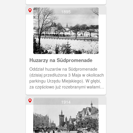
Mariackiego, Ratusza Głównego Miasta
i Wielkiej Synagogi.
1895
Huzarzy na Südpromenade
Oddział huzarów na Südpromenade
(dzisiaj przedłużona 3 Maja w okolicach
parkingu Urzędu Miejskiego). W głębi,
za częściowo już rozebranymi wałami
kopuła Wielkiej Synagogi, wieże
Głównego Miasta i zarys kościoła św.
1914
Trójcy. Widok z wału nad Kanałem
Raduni.(Ok. 1895) [IDX:1287,231]