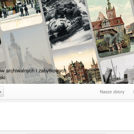
ów archiwalnych i zabytkowych.
ki.
Toggle Dropdown
Nasze zbiory