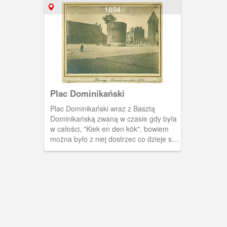
1894
Plac Dominikański
Plac Dominikański wraz z Basztą
Dominikańską zwaną w czasie gdy była
w całości, "Kiek en den kök", bowiem
można było z niej dostrzec co dzieje się
w kuchni klasztoru OO Dominikanów.
Spłonęła w roku 1807 a jej pozostałość
zaadoptowała sobie dzika roślinność i
odtąd gdańszczanie nazwali ją "donicą".
W głębi widoczny kościół św. Mikołaja
przy klasztorze OO Dominikanów oraz z
prawej Baszta Jacek.