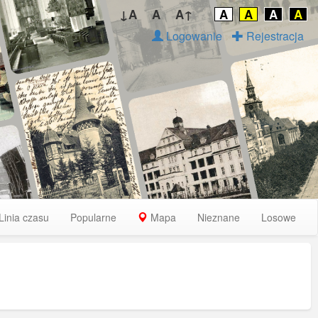
↓A
A
A↑
A
A
A
A
Logowanie
Rejestracja
Linia czasu
Popularne
Mapa
Nieznane
Losowe