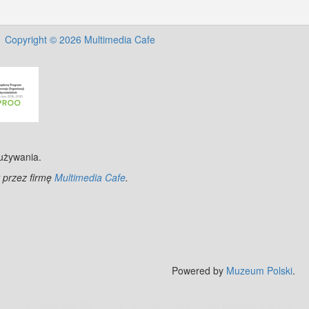
Copyright © 2026 Multimedia Cafe
 używania.
 przez firmę
Multimedia Cafe
.
Powered by
Muzeum Polski
.
Zobacz też:
MJ Drone - profesjonalne mycie elewacji z drona
.