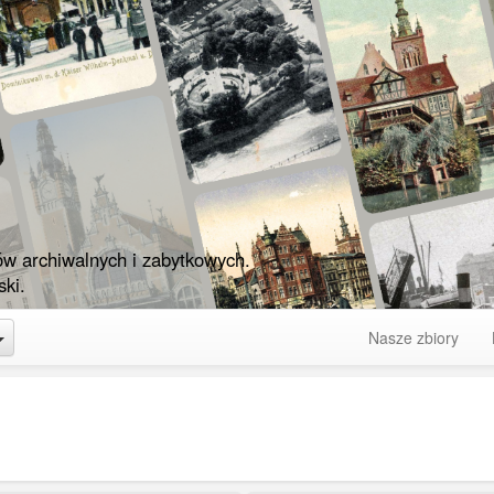
ów archiwalnych i zabytkowych.
ki.
Toggle Dropdown
Nasze zbiory