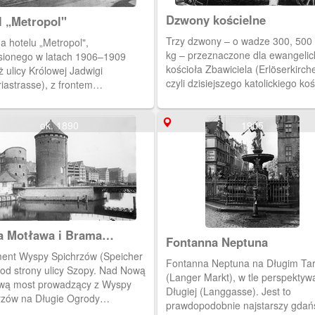
u 1945, budynek uległ wypaleniu i
niec lat 40-tych został wyburzony
Dzwony kościelne
l „Metropol"
Trzy dzwony – o wadze 300, 500 
a hotelu „Metropol",
kg – przeznaczone dla ewangelic
sionego w latach 1906–1909
kościoła Zbawiciela (Erlöserkirche
 ulicy Królowej Jadwigi
czyli dzisiejszego katolickiego koś
riastrasse), z frontem
św. Jerzego. Pod koniec I wojny 
dzącym na ulicę Boh. Monte
niemieckie zarekwirowały dzwony
no (Seestrasse). Obecnie w tym
ok. 1890
wszystkich sopockich świątyń na 
1905
cu wznoszą się parterowe
zbrojeniowe. Erlöserkirche otrzy
ny: „Cepelii", kramu z owocami,
nowe dzwony w 1924 roku.1901 r
lni ryb oraz baru „Kebab". W
PAN. [IDX:1978,1246]
 zbudowania był „Metropol"
rdziej okazałym spośród
kich hoteli. Pod koniec marca
. został spalony przez wojska
kie. W 1952 r. ostatecznie
 Motława i Brama
ano jego ruinę, rezygnując z
Fontanna Neptuna
iewna
ownej odbudowy.1929 r., Tow.
ent Wyspy Spichrzów (Speicher
Fontanna Neptuna na Długim Ta
ciół Sopotu. [IDX:2126,1144]
 od strony ulicy Szopy. Nad Nową
(Langer Markt), w tle perspektywa
wą most prowadzący z Wyspy
Długiej (Langgasse). Jest to
rzów na Długie Ogrody
prawdopodobnie najstarszy gdań
arten). Z lewej, przy małej