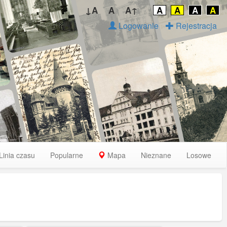
↓A
A
A↑
A
A
A
A
Logowanie
Rejestracja
Linia czasu
Popularne
Mapa
Nieznane
Losowe