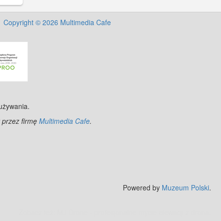
ńska
 po
Copyright © 2026 Multimedia Cafe
, na
y
e na
6 r.
ntanna
a
óciła
 używania.
 przez firmę
Multimedia Cafe
.
Powered by
Muzeum Polski
.
Zobacz też:
MJ Drone - profesjonalne mycie elewacji z drona
.