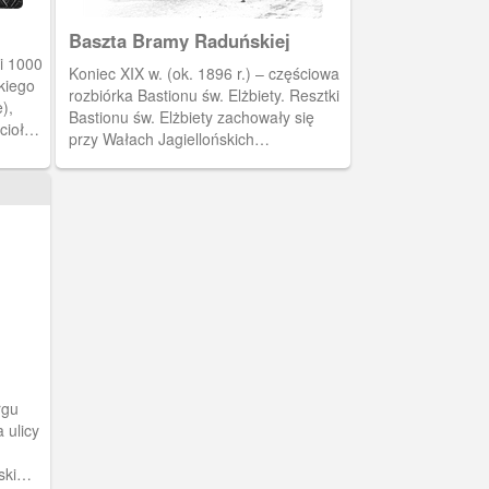
Baszta Bramy Raduńskiej
i 1000
Koniec XIX w. (ok. 1896 r.) – częściowa
kiego
rozbiórka Bastionu św. Elżbiety. Resztki
),
Bastionu św. Elżbiety zachowały się
cioła
przy Wałach Jagiellońskich
władze
(Elisabethwall) między Dworcem
 z
Głównym a klubem „Żak”.
cele
mał
., BG
rgu
 ulicy
ski