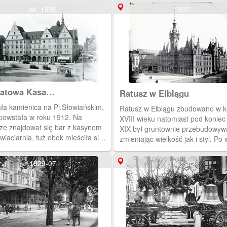
ok. 1930
1932
atowa Kasa
Ratusz w Elblągu
zędnościowa
ła kamienica na Pl.Słowiańskim,
Ratusz w Elblągu zbudowano w 
 powstała w roku 1912. Na
XVIII wieku natomiast pod koniec
rze znajdował się bar z kasynem
XIX był gruntownie przebudowyw
wiaciarnia, tuż obok mieściła się
zmieniając wielkość jak i styl. Po 
ośrodku kawiarnia "Friedrich
jak wiele elbląskich budowli, zost
m Cafe" (do roku 1929) i dalej filia
końcu lat 40-tych rozebrany.
1929-07
1901-02
galanteryjnej "A. Ischdonat" (w
 30-tych działała potem
arnia "Hansa-Buchhandlung"). W
1929 budynek zakupiła Kasa
ędnościowa i utworzyła tam swoją
ibę. Podczas zdobywania Elbląga