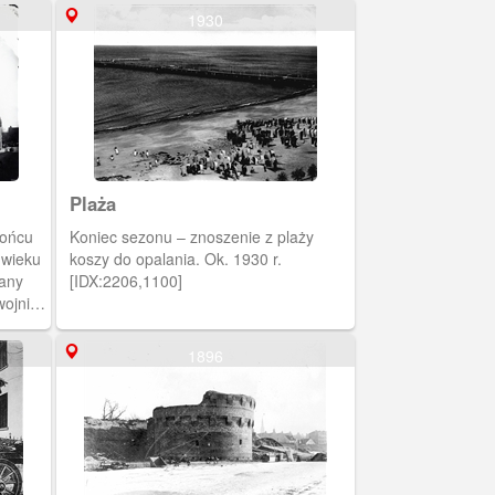
1930
Plaża
końcu
Koniec sezonu – znoszenie z plaży
 wieku
koszy do opalania. Ok. 1930 r.
any
[IDX:2206,1100]
wojnie,
ał w
1896