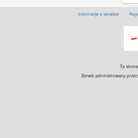
Stągw
rozeb
Informacje o serwisie
·
Regu
Ta strona
Serwis administrowany prze