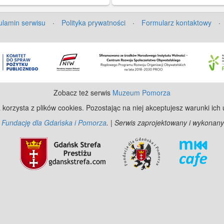
pomnik. Polskie orły i herby Gda
i, odwach straży spichrzowej,
umieścił na kracie ślusarz Baren
rany pod koniec XIX wieku.
lamin serwisu
·
Polityka prywatności
·
Formularz kontaktowy
·
remoncie w latach 1757–61. Orły
których zostawiali swoje sygnatur
konserwatorzy fontanny (widoczn
zdjęciu), usunęli hitlerowcy w 193
Pompa służyła mieszkańcom,
sprzedawcom i dorożkarzom. Fo
zdemontowana przez prof. Erich
Zobacz też serwis
Muzeum Pomorza
Volemara pod koniec wojny, powr
na swoje miejsce w latach
 korzysta z plików cookies. Pozostając na niej akceptujesz warunki ich
pięćdziesiątych.(Ok. 1905)
z
Fundację dla Gdańska i Pomorza
. | Serwis zaprojektowany i wykonany
[IDX:1364,1093]