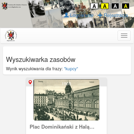
↓A
A
A↑
A
A
A
A
Logowanie
Rejestracja
Togg
navig
Wyszukiwarka zasobów
Wynik wyszukiwania dla frazy:
"kupcy"
1905
Plac Dominikański z Halą
Targową