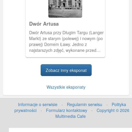
Dwór Artusa
Dwór Artusa przy Długim Targu (Langer
Markt) ze starym (polewej) i nowym (po
prawej) Domem Ławy. Jedno z
najstarszych zdjęć, wykonane przed
remontem Dworu w 1879 r.(Fot. A.
Ballerstaedt, ok. 1865-70)
[IDX:1347,1117]
Zobacz inny eksponat
Wszystkie eksponaty
Informacje o serwisie
·
Regulamin serwisu
·
Polityka
prywatności
·
Formularz kontaktowy
·
Copyright © 2026
Multimedia Cafe