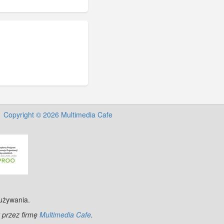
Copyright © 2026 Multimedia Cafe
 używania.
 przez firmę
Multimedia Cafe
.
nStreetMap
contributors.