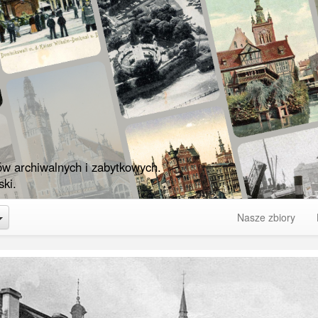
ów archiwalnych i zabytkowych.
ki.
Toggle Dropdown
Nasze zbiory