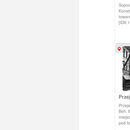
Sopock
Konst
towaro
[IDX:
Prze
Przeja
Boh. 
miejsc
pod to
piesz