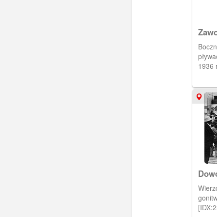
Zawo
Boczn
pływa
1936 
Dowó
goni
Wierz
gonit
[IDX: