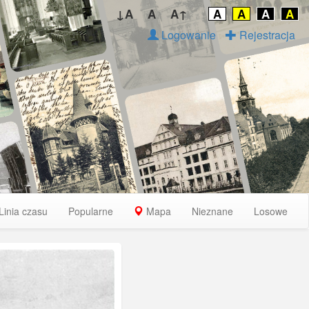
↓A
A
A↑
A
A
A
A
Logowanie
Rejestracja
Linia czasu
Popularne
Mapa
Nieznane
Losowe