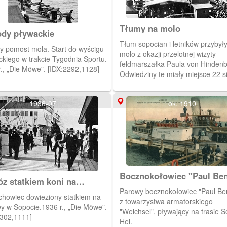
Tłumy na molo
dy pływackie
Tłum sopocian i letników przybył
y pomost mola. Start do wyścigu
molo z okazji przelotnej wizyty
ckiego w trakcie Tygodnia Sportu.
feldmarszałka Paula von Hindenb
r., „Die Möwe". [IDX:2292,1128]
Odwiedziny te miały miejsce 22 s
1924 roku, w związku z podróżą 
lecie zwycięstwa pod Tannenber
1936-07
ok. 1910
(gdzie Hindenburg dowodził armi
niemiecką). Po prawej stronie, w 
widać mury budującego się Kasi
Hotelu, czyli dzisiejszego Grand 
AP Gdańsk. [IDX:2272,1138]
Bocznokołowiec "Paul Be
z statkiem koni na
twy
Parowy bocznokołowiec "Paul Be
chowiec dowieziony statkiem na
z towarzystwa armatorskiego
wy w Sopocie.1936 r., „Die Möwe".
"Weichsel", pływający na trasie S
2302,1111]
Hel.