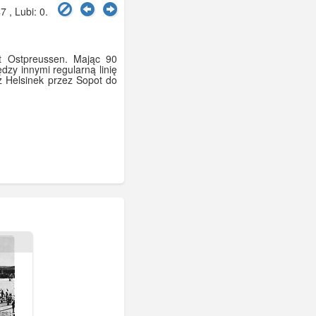
7 , Lubi:
0
.
st Ostpreussen. Mając 90
dzy innymi regularną linię
z Helsinek przez Sopot do