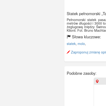
Statek pełnomorski „T
Pełnomorski statek pasa
metrów długości i 3000 to
żeglugową między Świnouj
Kilonii. Fot. Bruno Macht
Słowa kluczowe:
statek
,
molo
,
Zaproponuj zmianę opi
Podobne zasoby: