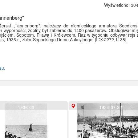
Wyświetlono: 304
annenberg"
żerski „Tannenberg", należący do niemieckiego armatora Seedien
n wyporności, zdolny był zabierać do 1400 pasażerów. Obsługiwał mię
ściem, Sopotem, Pilawą i Królewcem. Raz w tygodniu odbywał rejs 
ans, 1936 r., zbiór Sopockiego Domu Aukcyjnego. [IDX:2272,1138]
su.
1936-06
1924-07-22