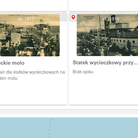
ok. 1910
ok. 1910
Statek wycieczkowy przy
ckie molo
sopockim molu
Brak opisu
tań dla statków wycieczkowych na
kim molu.