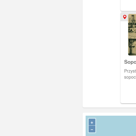
Sopo
Przys
sopoc
+
−