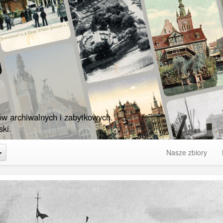
ów archiwalnych i zabytkowych.
ki.
Toggle Dropdown
Nasze zbiory