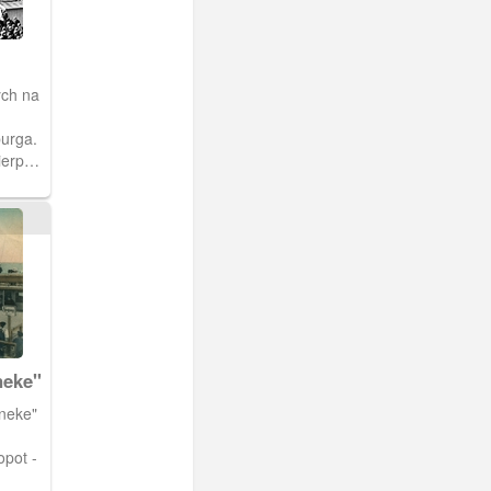
ych na
urga.
ierpnia
na 10-
giem
ą
głębi,
no
Hotelu.
neke"
neke"
opot -