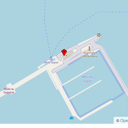
©
Ope