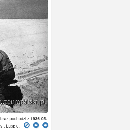
braz pochodzi z
1936-05.
9 , Lubi:
0
.