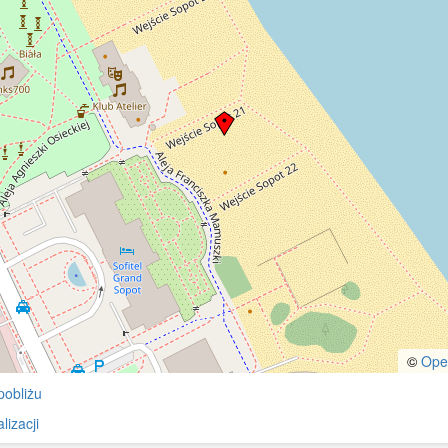
©
Ope
pobliżu
izacji