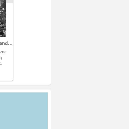
rand
czna
ją
c.