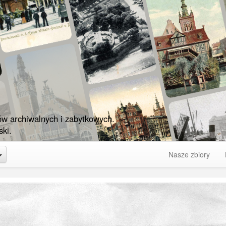
ów archiwalnych i zabytkowych.
ki.
Toggle Dropdown
Nasze zbiory