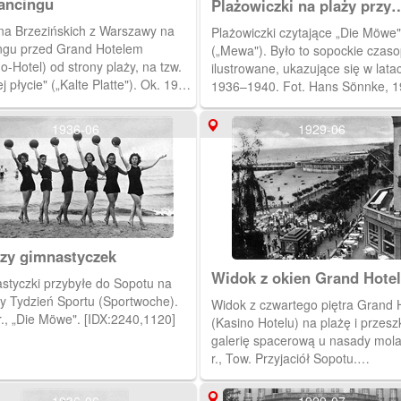
ancingu
Plażowiczki na plaży przy
lekturze „Die Möwe"
na Brzezińskich z Warszawy na
Plażowiczki czytające „Die Möwe"
ngu przed Grand Hotelem
(„Mewa"). Było to sopockie czas
o-Hotel) od strony plaży, na tzw.
ilustrowane, ukazujące się w lata
j płycie" („Kalte Platte"). Ok. 1929
1936–1940. Fot. Hans Sönnke, 19
N Warszawa. [IDX:2222,1104]
„Die Möwe". [IDX:2232,1080]
1936-06
1929-06
zy gimnastyczek
Widok z okien Grand Hote
styczki przybyłe do Sopotu na
wy Tydzień Sportu (Sportwoche).
Widok z czwartego piętra Grand 
r., „Die Möwe". [IDX:2240,1120]
(Kasino Hotelu) na plażę i przesz
galerię spacerową u nasady mola
r., Tow. Przyjaciół Sopotu.
[IDX:2206,1098]
1936-06
1929-07