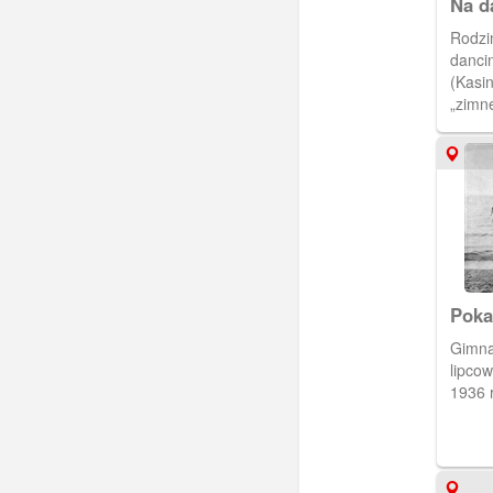
Na d
Rodzi
danci
(Kasin
„zimne
r., B
Poka
Gimna
lipco
1936 