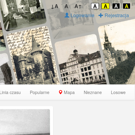
↓A
A
A↑
A
A
A
A
Logowanie
Rejestracja
Linia czasu
Popularne
Mapa
Nieznane
Losowe