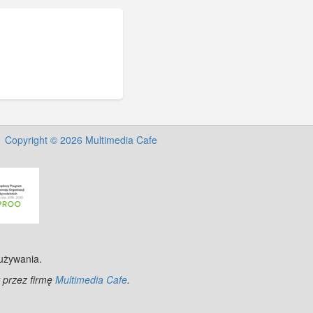
Copyright © 2026 Multimedia Cafe
 używania.
 przez firmę
Multimedia Cafe
.
nStreetMap
contributors.