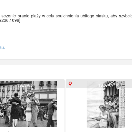
 sezonie oranie plaży w celu spulchnienia ubitego piasku, aby szybci
:2226,1096]
su.
1929-05
1936-07