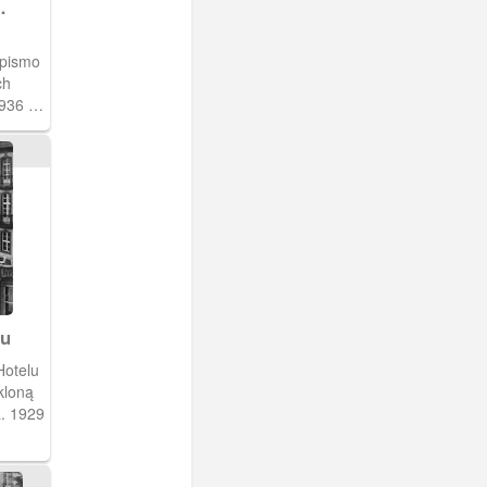
opismo
ch
36 r.,
lu
Hotelu
kloną
. 1929