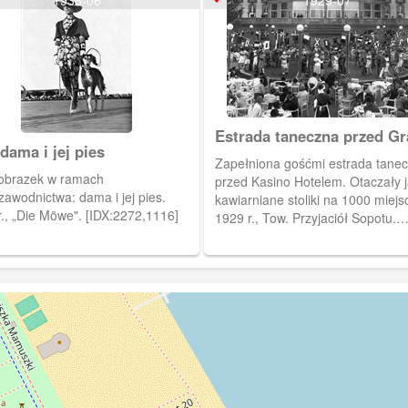
Estrada taneczna przed G
dama i jej pies
Hotelem
Zapełniona gośćmi estrada tane
obrazek w ramach
przed Kasino Hotelem. Otaczały 
awodnictwa: dama i jej pies.
kawiarniane stoliki na 1000 miejs
r., „Die Möwe". [IDX:2272,1116]
1929 r., Tow. Przyjaciół Sopotu.
[IDX:2205,1098]