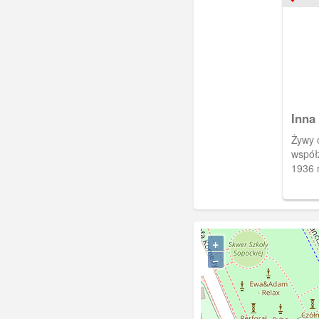
Inna 
Żywy 
współz
1936 
+
−