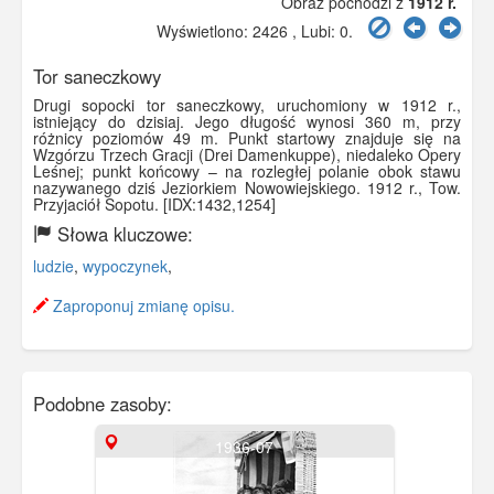
Obraz pochodzi z
1912 r.
Wyświetlono: 2426 , Lubi:
0
.
Tor saneczkowy
Drugi sopocki tor saneczkowy, uruchomiony w 1912 r.,
istniejący do dzisiaj. Jego długość wynosi 360 m, przy
różnicy poziomów 49 m. Punkt startowy znajduje się na
Wzgórzu Trzech Gracji (Drei Damenkuppe), niedaleko Opery
Leśnej; punkt końcowy – na rozległej polanie obok stawu
nazywanego dziś Jeziorkiem Nowowiejskiego. 1912 r., Tow.
Przyjaciół Sopotu. [IDX:1432,1254]
Słowa kluczowe:
ludzie
,
wypoczynek
,
Zaproponuj zmianę opisu.
Podobne zasoby:
1936-07