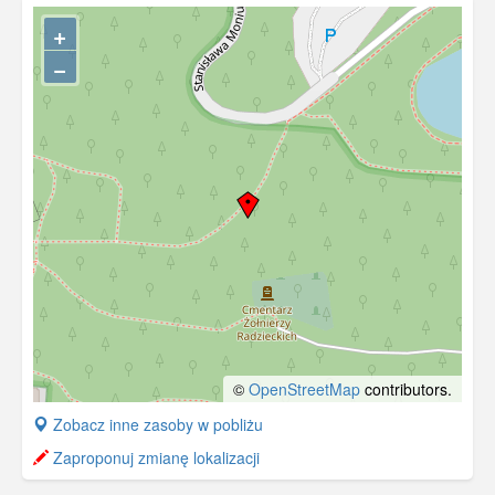
[IDX:1323,1354]
+
−
©
OpenStreetMap
contributors.
+
Zobacz inne zasoby w pobliżu
−
Zaproponuj zmianę lokalizacji