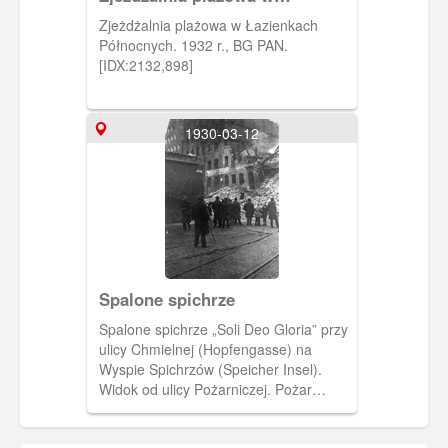
Łazienkach Północnych.
Zjeżdżalnia plażowa w Łazienkach
Północnych. 1932 r., BG PAN.
[IDX:2132,898]
1930-03-12
Spalone spichrze
Spalone spichrze „Soli Deo Gloria” przy
ulicy Chmielnej (Hopfengasse) na
Wyspie Spichrzów (Speicher Insel).
Widok od ulicy Pożarniczej. Pożar
wybuchł 12 marca 1930 roku. Spichrze
paliły się trzy dni.(1930)