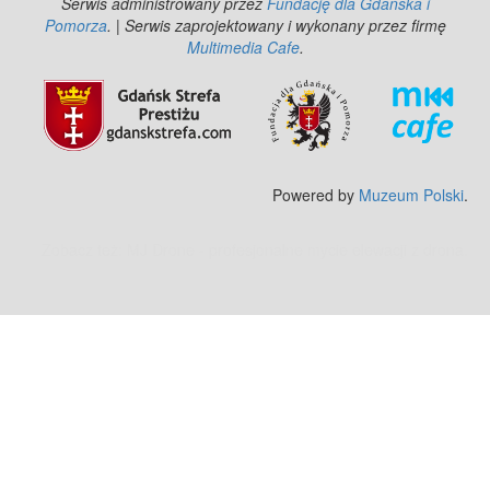
Serwis administrowany przez
Fundację dla Gdańska i
Pomorza
. | Serwis zaprojektowany i wykonany przez firmę
Multimedia Cafe
.
Powered by
Muzeum Polski
.
Zobacz też:
MJ Drone - profesjonalne mycie elewacji z drona
.