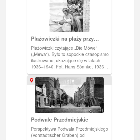
Plażowiczki na plaży przy
lekturze „Die Möwe"
Plażowiczki czytające „Die Möwe"
(„Mewa"). Było to sopockie czasopismo
ilustrowane, ukazujące się w latach
1936–1940. Fot. Hans Sönnke, 1936 r.,
„Die Möwe". [IDX:2232,1080]
1915
Podwale Przedmiejskie
Perspektywa Podwala Przedmiejskiego
(Vorstädtischer Graben) od