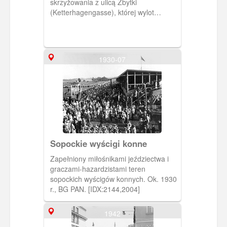
skrzyżowania z ulicą Zbytki
(Ketterhagengasse), której wylot
widoczny jest po lewej, i ulicą Rzeźnicką
(Fleischergasse), która odchodzi po
prawej, w kierunku ulicy Kotwiczników
(Ankerschmiedegasse).(Ok. 1915)
1930-07
[IDX:1264,826]
Sopockie wyścigi konne
Zapełniony miłośnikami jeździectwa i
graczami-hazardzistami teren
sopockich wyścigów konnych. Ok. 1930
r., BG PAN. [IDX:2144,2004]
1942