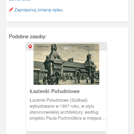
Zaproponuj zmianę opisu.
Podobne zasoby:
1907
Łazienki Południowe
Łazienki Południowe (Südbad)
wybudowane w 1907 roku, w stylu
staronorweskiej architektury, według
projektu Paula Puchmüllera w miejsce
istniejących wcześniej pojedynczych
kabin. Podczas II wojny światowej,