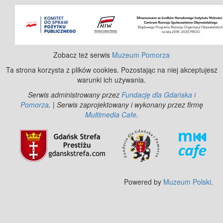
©
OpenStreetMap
contributors.
Zobacz też serwis
Muzeum Pomorza
Ta strona korzysta z plików cookies. Pozostając na niej akceptujesz
warunki ich używania.
Serwis administrowany przez
Fundację dla Gdańska i
Pomorza
. | Serwis zaprojektowany i wykonany przez firmę
Multimedia Cafe
.
Powered by
Muzeum Polski
.
Zobacz też:
MJ Drone - profesjonalne mycie elewacji z drona
.