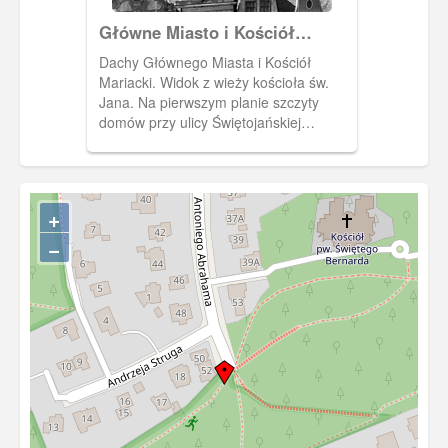
Główne Miasto i Kościół
Mariacki
Dachy Głównego Miasta i Kościół
Mariacki. Widok z wieży kościoła św.
Jana. Na pierwszym planie szczyty
domów przy ulicy Świętojańskiej
(Johannisgasse). W głębi, po lewej,
szczyt Dworu Artusa, a po prawej
gmach schroniska młodzieżowego na
Biskupiej Górce (Bischofsberg). (Fot. W.
+
Birker, 1939) [IDX:1701,1295]
−