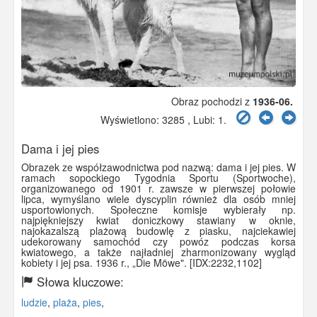
Obraz pochodzi z
1936-06.
Wyświetlono: 3285 , Lubi:
1
.
Dama i jej pies
Obrazek ze współzawodnictwa pod nazwą: dama i jej pies. W
ramach sopockiego Tygodnia Sportu (Sportwoche),
organizowanego od 1901 r. zawsze w pierwszej połowie
lipca, wymyślano wiele dyscyplin również dla osób mniej
usportowionych. Społeczne komisje wybierały np.
najpiękniejszy kwiat doniczkowy stawiany w oknie,
najokazalszą plażową budowlę z piasku, najciekawiej
udekorowany samochód czy powóz podczas korsa
kwiatowego, a także najładniej zharmonizowany wygląd
kobiety i jej psa. 1936 r., „Die Möwe". [IDX:2232,1102]
Słowa kluczowe:
ludzie
,
plaża
,
pies
,