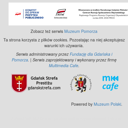
©
OpenStreetMap
contributors.
Zobacz też serwis
Muzeum Pomorza
Ta strona korzysta z plików cookies. Pozostając na niej akceptujesz
warunki ich używania.
Serwis administrowany przez
Fundację dla Gdańska i
Pomorza
. | Serwis zaprojektowany i wykonany przez firmę
Multimedia Cafe
.
Powered by
Muzeum Polski
.
Zobacz też:
MJ Drone - profesjonalne mycie elewacji z drona
.