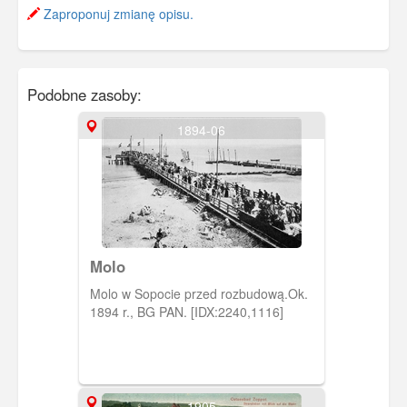
Zaproponuj zmianę opisu.
Podobne zasoby:
1894-06
Molo
Molo w Sopocie przed rozbudową.Ok.
1894 r., BG PAN. [IDX:2240,1116]
1905