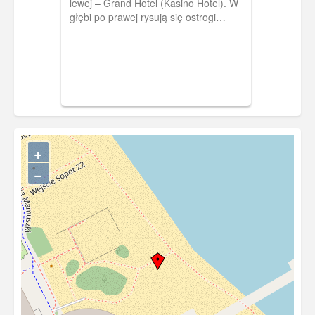
lewej – Grand Hotel (Kasino Hotel). W
głębi po prawej rysują się ostrogi
(osłony) Łazienek Północnych. 1936 r.,
„Die Möwe". [IDX:2272,1138]
+
−