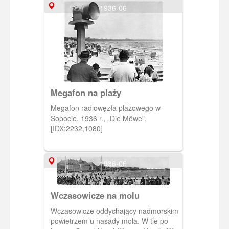
1936-06
Megafon na plaży
Megafon radiowęzła plażowego w
Sopocie. 1936 r., „Die Möwe".
[IDX:2232,1080]
1936-06
Wczasowicze na molu
Wczasowicze oddychający nadmorskim
powietrzem u nasady mola. W tle po