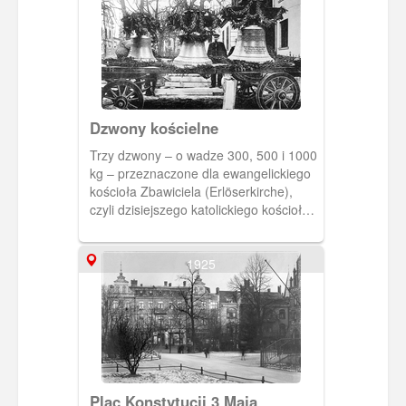
Dzwony kościelne
Trzy dzwony – o wadze 300, 500 i 1000
kg – przeznaczone dla ewangelickiego
kościoła Zbawiciela (Erlöserkirche),
czyli dzisiejszego katolickiego kościoła
św. Jerzego. Pod koniec I wojny władze
niemieckie zarekwirowały dzwony z
wszystkich sopockich świątyń na cele
1925
zbrojeniowe. Erlöserkirche otrzymał
nowe dzwony w 1924 roku.1901 r., BG
PAN. [IDX:1978,1246]
Plac Konstytucji 3 Maja