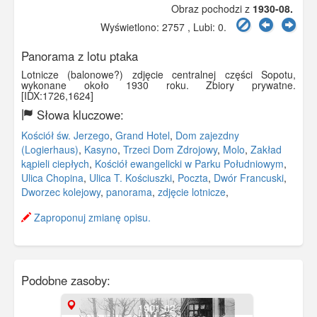
Obraz pochodzi z
1930-08.
Wyświetlono: 2757 , Lubi:
0
.
Panorama z lotu ptaka
Lotnicze (balonowe?) zdjęcie centralnej części Sopotu,
wykonane około 1930 roku. Zbiory prywatne.
[IDX:1726,1624]
Słowa kluczowe:
Kościół św. Jerzego
,
Grand Hotel
,
Dom zajezdny
(Logierhaus)
,
Kasyno
,
Trzeci Dom Zdrojowy
,
Molo
,
Zakład
kąpieli ciepłych
,
Kościół ewangelicki w Parku Południowym
,
Ulica Chopina
,
Ulica T. Kościuszki
,
Poczta
,
Dwór Francuski
,
Dworzec kolejowy
,
panorama
,
zdjęcie lotnicze
,
Zaproponuj zmianę opisu.
Podobne zasoby:
1901-02