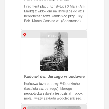
Fragment placu Konstytucji 3 Maja (Am
Markt) z widokiem na istniejącą do dziś
neorenesansową kamienicę przy ulicy
Boh. Monte Cassino 31 (Seestrasse).
Budynek ten został wzniesiony w 1891
r. przez architekta Wilhelma Wernera
dla kupca Heinricha Kellermanna. Fot.
1900-09
F. Kergel, ok. 1925 r., Tow. Przyjaciół
Sopotu. [IDX:1980,1238]
Kościół św. Jerzego w budowie
Końcowa faza budowy Erlöserkirche
(kościoła św. Jerzego), którego
neogotycka sylweta jest dzisiaj – obok
mola i wieży zakładu wodoleczniczego
– jednym z najlepiej rozpoznawalnych
symboli Sopotu. 1900 r., BG PAN.