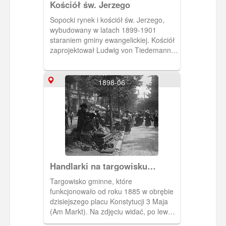
Kościół św. Jerzego
Sopocki rynek i kościół św. Jerzego,
wybudowany w latach 1899-1901
staraniem gminy ewangelickiej. Kościół
zaprojektował Ludwig von Tiedemann
(radca rządowy), zaś budowa odbywała
się pod patronatem cesarzowej Augusty
Wiktorii która wraz z cesarzem
1898-06
Wilhelmem II byłi głównymi sponsorami
jego wzniesienia Do 1945 świątynia
służyła celom kultu protestanckiego i
nosiła wezwanie Odkupiciela
(Erlöserkirche)[ Obecnie kościół św.
Jerzego, jest diecezjalnym kościołem
garnizonowym. Z lewej "Monciak" z
prawej ul. Kościuszki.
Handlarki na targowisku
gminnym
Targowisko gminne, które
funkcjonowało od roku 1885 w obrębie
dzisiejszego placu Konstytucji 3 Maja
(Am Markt). Na zdjęciu widać, po lewej,
istniejące do dziś kamienice przy ulicy