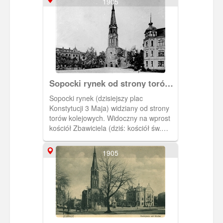
1905
[IDX:1978,1246]
Sopocki rynek od strony torów
kolejowych
Sopocki rynek (dzisiejszy plac
Konstytucji 3 Maja) widziany od strony
torów kolejowych. Widoczny na wprost
kościół Zbawiciela (dziś: kościół św.
Jerzego). Ok. 1905 r. [IDX:1966,1266]
1905