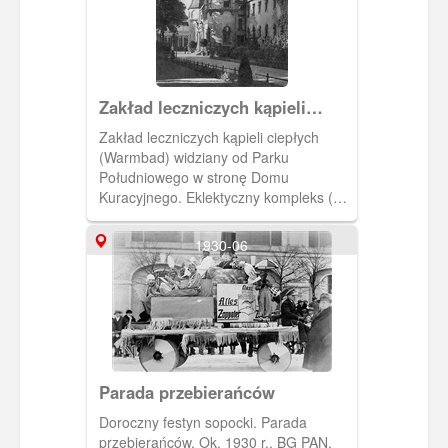
Zakład leczniczych kąpieli
ciepłych
Zakład leczniczych kąpieli ciepłych
(Warmbad) widziany od Parku
Południowego w stronę Domu
Kuracyjnego. Eklektyczny kompleks (48
gabinetów kąpielowych z 58 wannami,
potem rozbudowany) został wzniesiony
1930-06
na przełomie 1903–1904 r.
Kontynuowano w nim i urozmaicano
usługi wypraktykowane w poprzednich
dziesięcioleciach. Ok. 1930 r., zbiory
prywatne. [IDX:2238,1180]
Parada przebierańców
Doroczny festyn sopocki. Parada
przebierańców. Ok. 1930 r., BG PAN.