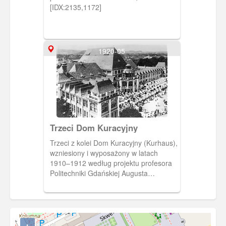
[IDX:2135,1172]
1920-05
Trzeci Dom Kuracyjny
Trzeci z kolei Dom Kuracyjny (Kurhaus),
wzniesiony i wyposażony w latach
1910–1912 według projektu profesora
Politechniki Gdańskiej Augusta
Wagnera, któremu pomagali sopoccy
architekci Adolf Bielefeldt i Paul
Puchmüller. Ok. 1920 r., BG PAN.
[IDX:2254,1174]
+