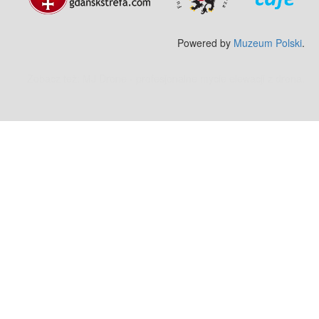
Powered by
Muzeum Polski
.
Zobacz też:
MJ Drone - profesjonalne mycie elewacji z drona
.