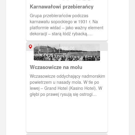
Karnawałowi przebierańcy
Grupa przebierańców podczas
karnawału sopockiego w 1931 r. Na
platformie widać – jako ważny element
dekoracji – starą łódź rybacką.
Statystami są prawdopodobnie
autentyczni rybacy. Tow. Przyjaciół
1936-06
Sopotu. [IDX:2164,1160]
Wczasowicze na molu
Wczasowicze oddychający nadmorskim
powietrzem u nasady mola. W tle po
lewej – Grand Hotel (Kasino Hotel). W
głębi po prawej rysują się ostrogi
(osłony) Łazienek Północnych. 1936 r.,
„Die Möwe". [IDX:2272,1138]