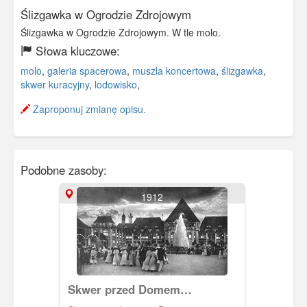
Ślizgawka w Ogrodzie Zdrojowym
Ślizgawka w Ogrodzie Zdrojowym. W tle molo.
Słowa kluczowe:
molo
,
galeria spacerowa
,
muszla koncertowa
,
ślizgawka
,
skwer kuracyjny
,
lodowisko
,
Zaproponuj zmianę opisu.
Podobne zasoby:
1912
Skwer przed Domem
Kuracyjnym