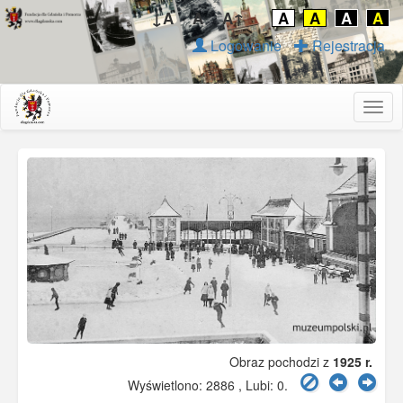
↓A
A
A↑
A
A
A
A
Logowanie
Rejestracja
Togg
navig
Obraz pochodzi z
1925 r.
Wyświetlono: 2886 , Lubi:
0
.