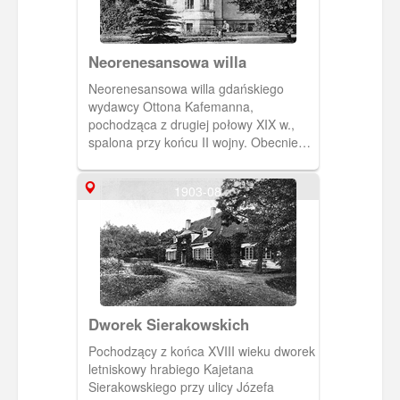
Neorenesansowa willa
Neorenesansowa willa gdańskiego
wydawcy Ottona Kafemanna,
pochodząca z drugiej połowy XIX w.,
spalona przy końcu II wojny. Obecnie
na jej miejscu, przy ulicy Westerplatte
21 (Rickertstrasse), znajduje się
1903-08
ceglany obiekt protestanckiego Kościoła
Chrystusowego. Ok. 1920 r., zbiór W.
Sautera – Sopot. [IDX:1902,1126]
Dworek Sierakowskich
Pochodzący z końca XVIII wieku dworek
letniskowy hrabiego Kajetana
Sierakowskiego przy ulicy Józefa