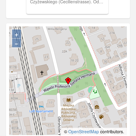
Czyżewskiego (Cecilienstrasse). Od
1974 r. – siedziba Towarzystwa
Przyjaciół Sopotu. 1903 r., BG PAN.
[IDX:1978,1152]
+
−
©
OpenStreetMap
contributors.