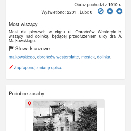
Obraz pochodzi z
1910 r.
Wyświetlono: 2201 , Lubi:
0
.
Most wiszący
Most dla pieszych w ciągu ul. Obrońców Westerplatte,
wiszący nad dolinką, będącej przedłużeniem ulicy dra A.
Majkowskiego.
Słowa kluczowe:
majkowskiego
,
obrońców westerplatte
,
mostek
,
dolinka
,
Zaproponuj zmianę opisu.
Podobne zasoby:
1920-05