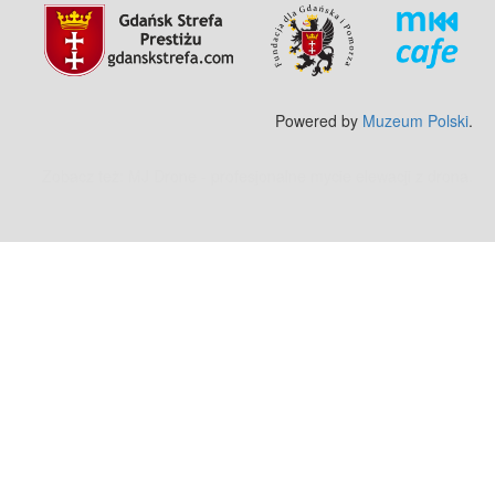
Powered by
Muzeum Polski
.
Zobacz też:
MJ Drone - profesjonalne mycie elewacji z drona
.