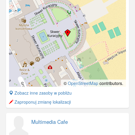
©
OpenStreetMap
contributors.
+
Zobacz inne zasoby w pobliżu
−
Zaproponuj zmianę lokalizacji
Multimedia Cafe