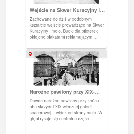
Wejście na Skwer Kuracyjny i
molo
Zachowane do dziś w podobnym
kształcie wejście prowadzące na Skwer
Kuracyjny i molo. Budki dla bileterek
oklejono plakatami reklamującymi
festiwal wagnerowski w Operze Leśnej,
a konkretnie przedstawienia: „Walkiria",
„Zygfryd" i „Zmierzch bogów". 1931 r.,
1903-07
BN Warszawa. [IDX:2222,1150]
Narożne pawilony przy XIX-
wiecznej galerii spacerowej
Dawne narożne pawilony przy końcu
obu skrzydeł XIX-wiecznej galerii
spacerowej – widok od strony mola. W
głębi rysuje się centralna część
„starego" (drugiego z kolei) Domu
Kuracyjnego, rozebranego w 1909 r.