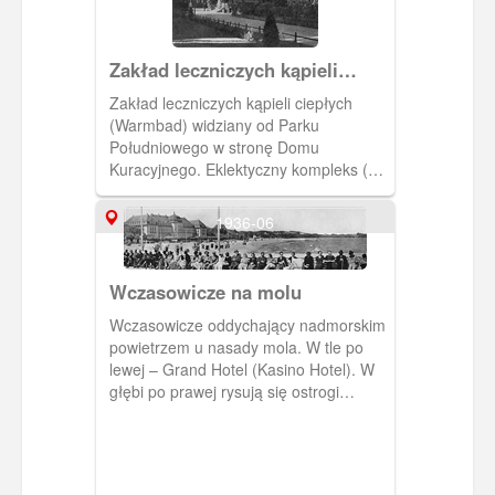
Zakład leczniczych kąpieli
ciepłych
Zakład leczniczych kąpieli ciepłych
(Warmbad) widziany od Parku
Południowego w stronę Domu
Kuracyjnego. Eklektyczny kompleks (48
gabinetów kąpielowych z 58 wannami,
potem rozbudowany) został wzniesiony
1936-06
na przełomie 1903–1904 r.
Kontynuowano w nim i urozmaicano
usługi wypraktykowane w poprzednich
Wczasowicze na molu
dziesięcioleciach. Ok. 1930 r., zbiory
prywatne. [IDX:2238,1180]
Wczasowicze oddychający nadmorskim
powietrzem u nasady mola. W tle po
lewej – Grand Hotel (Kasino Hotel). W
głębi po prawej rysują się ostrogi
(osłony) Łazienek Północnych. 1936 r.,
„Die Möwe". [IDX:2272,1138]