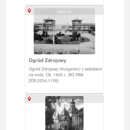
1903 r., zbiór W. Sautera – Sopot.
[IDX:2262,1138]
1905-07
Ogród Zdrojowy
Ogród Zdrojowy (Kurgarten) z widokiem
na molo. Ok. 1905 r., BG PAN
[IDX:2254,1138]
1930-07