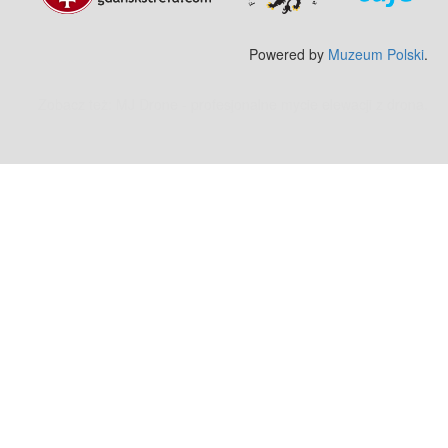
Powered by
Muzeum Polski
.
Zobacz też:
MJ Drone - profesjonalne mycie elewacji z drona
.