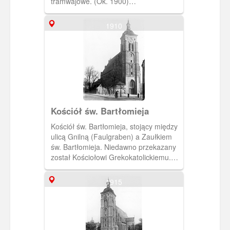
tramwajowe. (Ok. 1900)
[IDX:2335,1012]
1910
Kościół św. Bartłomieja
Kościół św. Bartłomieja, stojący między
ulicą Gnilną (Faulgraben) a Zaułkiem
św. Bartłomieja. Niedawno przekazany
został Kościołowi Grekokatolickiemu.
(Ok. 1910) [IDX:2218,971]
1915