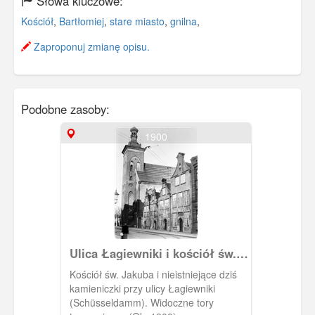
Słowa kluczowe:
Kościół
,
Bartłomiej
,
stare miasto
,
gnilna
,
Zaproponuj zmianę opisu.
Podobne zasoby:
1900
Ulica Łagiewniki i kościół św.
Jakuba
Kościół św. Jakuba i nieistniejące dziś
kamieniczki przy ulicy Łagiewniki
(Schüsseldamm). Widoczne tory