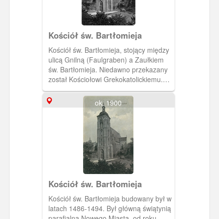
Kościół św. Bartłomieja
Kościół św. Bartłomieja, stojący między
ulicą Gnilną (Faulgraben) a Zaułkiem
św. Bartłomieja. Niedawno przekazany
został Kościołowi Grekokatolickiemu.
(Ok. 1915) [IDX:2216,992]
ok. 1900
Kościół św. Bartłomieja
Kościół św. Bartłomieja budowany był w
latach 1486-1494. Był główną świątynią
parafialną Nowego Miasta, od roku