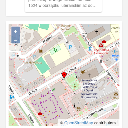
1524 w obrządku luterańskim aż do
czasu zakończenia wojny. Do roku 1990
opiekę sprawowali tu jezuici a następnie
stał się kościołem ekumenicznym by w
roku 1996 stać się konkatedrą
+
grekokatolicką i funkcjonować jako
−
Cerkiew św. Bartłomieja i Opieki
Najświętszej Bogurodzicy.
©
OpenStreetMap
contributors.