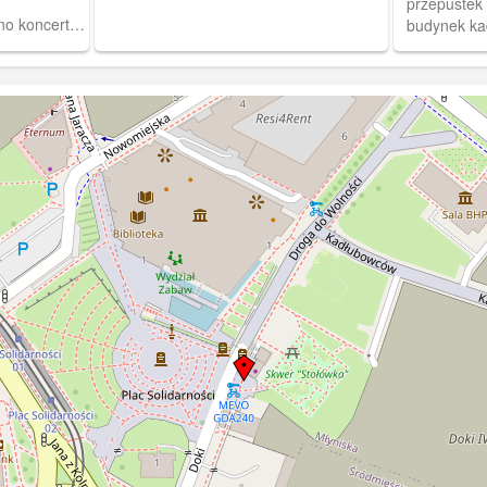
przepustek i
o koncert
budynek ka
ębi widoczny
płotem stoc
nej DOKP.
kwiaty oraz
stoczniowc
w grudniu 1970 r. A
Kaliszczak