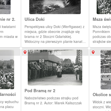
ie nr 2.
Ulica Doki
Msza świ
Stoczni
i kwiatami
Perspektywa ulicy Doki (Werftgasse) z
Msza święt
ym
miejsca, gdzie obecnie znajduje się
Pomnikiem 
m miasta w
brama nr 2 Stoczni Gdańskiej.
podczas ob
Widoczny na pierwszym planie kanał
strajków si
uległ później zasypaniu. Widoczny za
wykonano z 
mostkiem budynek mieszkalny, ze
Autor: Mare
1980-08
sklepem kolonialnym na rogu, już nie
istnieje. Natomiast istnieje, widoczny w
głębi, duży budynek z czerwonej cegły,
obecnie przychodnia lekarska przy ulicy
Wałowej 27 (Wallgasse), dawniej Kasa
Chorych. (1928)
Pod Bramą nr 2
darności
Okolice s
Nabożeństwo podczas strajku pod
2.
icy wybuchu
Widok z wi
Bramą nr 2. Autor: Marek Kaliszczak
 na placu
stoczni. Wi