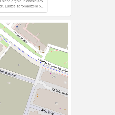
 nieco głębiej nieistniejący
dr. Ludzie zgromadzeni pod
zni zawieszają na nim
 wieńce, w hołdzie zabitym
om i mieszkańcom Gdańska
utor: Marek