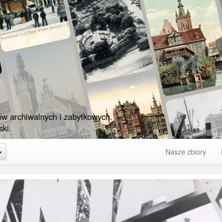
ów archiwalnych i zabytkowych.
ki.
Toggle Dropdown
Nasze zbiory