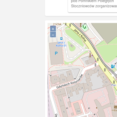
pod Pomnikiem Poległych
Stoczniowców zorganizowan
opozycyjnych bardów. W gł
budynek ówczesnej Północ
Autor: Marek Kaliszczak
+
−