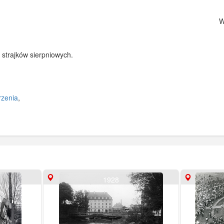
Wy
strajków sierpniowych.
zenia
,
1928