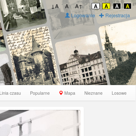
↓A
A
A↑
A
A
A
A
Logowanie
Rejestracja
Linia czasu
Popularne
Mapa
Nieznane
Losowe