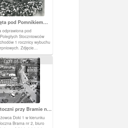
ęta pod Pomnikiem
owców
a odprawiona pod
Poległych Stoczniowców
chodów 1 rocznicy wybuchu
erpniowych. Zdjęcie
budynku przy ul. Doki.
k Kaliszczak
1971-05-01
toczni przy Bramie nr
eżowca Doki 1 w kierunku
doczna Brama nr 2, biuro