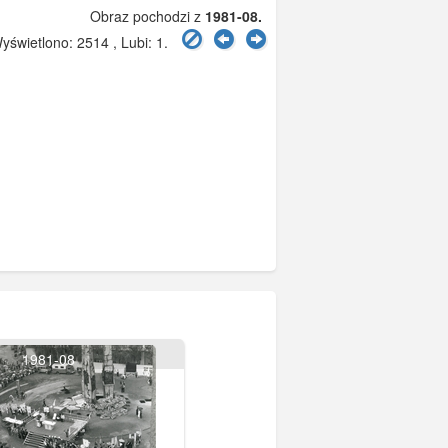
Obraz pochodzi z
1981-08.
świetlono: 2514 , Lubi:
1
.
1981-08