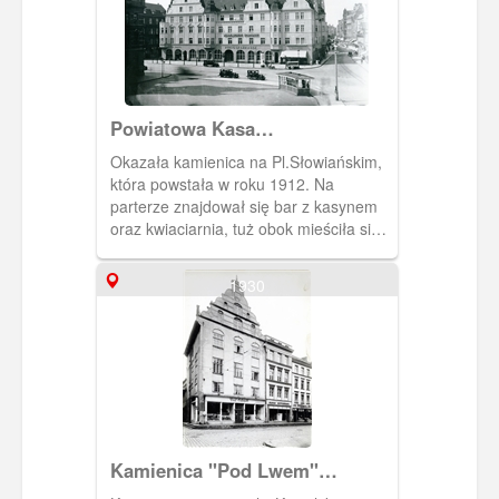
Powiatowa Kasa
Oszczędnościowa
Okazała kamienica na Pl.Słowiańskim,
która powstała w roku 1912. Na
parterze znajdował się bar z kasynem
oraz kwiaciarnia, tuż obok mieściła się
cukiernia, pośrodku kawiarnia "Friedrich
Wilhelm Cafe" (do roku 1929) i dalej filia
1930
firmy galanteryjnej "A. Ischdonat" (w
latach 30-tych działała potem
księgarnia "Hansa-Buchhandlung"). W
roku 1929 budynek zakupiła Kasa
Oszczędnościowa i utworzyła tam swoją
siedzibę. Podczas zdobywania Elbląga
w roku 1945, budynek uległ wypaleniu i
pod koniec lat 40-tych został wyburzony
Kamienica "Pod Lwem"
(Nisbeta)