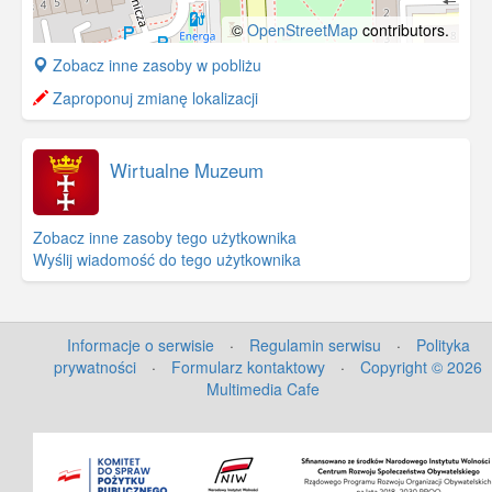
©
OpenStreetMap
contributors.
+
Zobacz inne zasoby w pobliżu
−
Zaproponuj zmianę lokalizacji
Wirtualne Muzeum
Zobacz inne zasoby tego użytkownika
Wyślij wiadomość do tego użytkownika
Informacje o serwisie
·
Regulamin serwisu
·
Polityka
prywatności
·
Formularz kontaktowy
·
Copyright © 2026
Multimedia Cafe
©
OpenStreetMap
contributors.