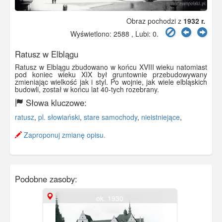
Obraz pochodzi z
1932 r.
Wyświetlono: 2588 , Lubi:
0
.
Ratusz w Elblągu
Ratusz w Elblągu zbudowano w końcu XVIII wieku natomiast
pod koniec wieku XIX był gruntownie przebudowywany
zmieniając wielkość jak i styl. Po wojnie, jak wiele elbląskich
budowli, został w końcu lat 40-tych rozebrany.
Słowa kluczowe:
ratusz
,
pl. słowiański
,
stare samochody
,
nieistniejące
,
Zaproponuj zmianę opisu.
Podobne zasoby:
ok. 1930