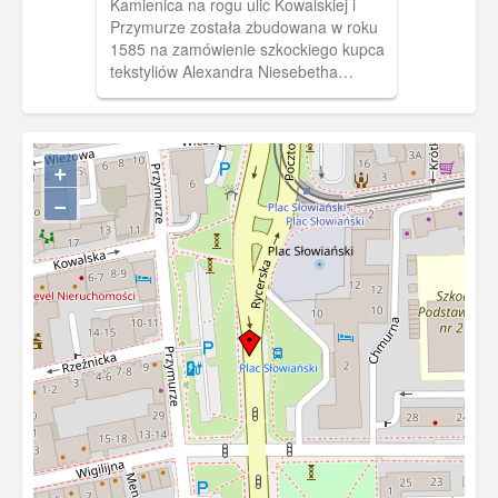
Kamienica na rogu ulic Kowalskiej i
Przymurze została zbudowana w roku
1585 na zamówienie szkockiego kupca
tekstyliów Alexandra Niesebetha
(Nisbeta). Jedna z pierwszych kamienic
Elbląga, zbudowanych w stylu
manieryzmu niderlandzkiego i będąca
wzorem do dalszego naśladowania tego
+
stylu w kolejnych latach. W końcu XIX
−
wieku budynek w którym znajdował się
sklep kolonialny, przejął Paul Salewski
który stworzył rodzinną firmę
handlującą towarami delikatesowymi. W
roku 1925 przebudowano parter
tworząc nową witrynę sklepową.
Wczesnej wiosny 1945 r budynek nie
przetrzymał ale w 2008 r przystąpiono
do rekonstrukcji obiektu i umieszczono
w nim hotel "Pod Lwem".