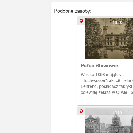
Podobne zasoby:
1928
Pałac Stawowie
W roku 1856 majątek
"Hochwasser"zakupił Heinr
Behrend, posiadacz fabryki
odlewnię żelaza w Oliwie i 
istniejącej tu gospody założ
wybudował "Belweder" czyli
dziś dzień pałacyk Stawowi
1919
1905 całość wykupiła prusk
urządzając tu miejsce dla 
rekonwalescentów. Po pierw