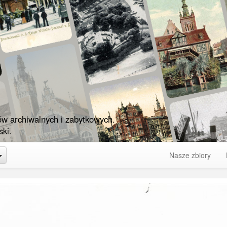
ów archiwalnych i zabytkowych.
ki.
Toggle Dropdown
Nasze zbiory