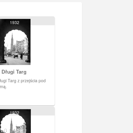
1932
 Długi Targ
ugi Targ z przejścia pod
amą.
1932