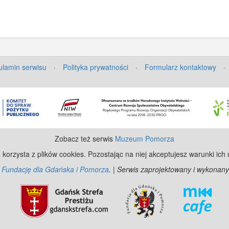
1974-1975.
ł się nowy
ie od
ko powoli
e.
lamin serwisu
·
Polityka prywatności
·
Formularz kontaktowy
·
Zobacz też serwis
Muzeum Pomorza
 korzysta z plików cookies. Pozostając na niej akceptujesz warunki ich
z
Fundację dla Gdańska i Pomorza
. | Serwis zaprojektowany i wykonany