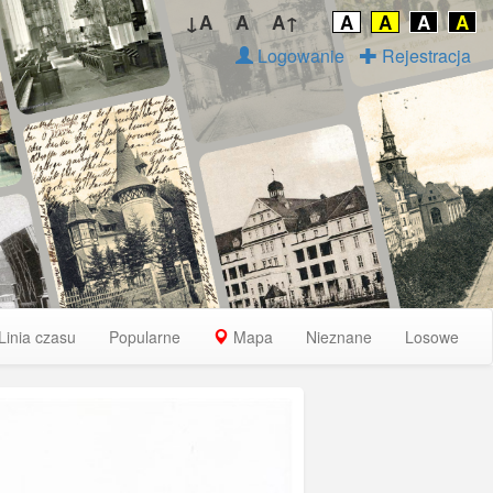
↓A
A
A↑
A
A
A
A
Logowanie
Rejestracja
Linia czasu
Popularne
Mapa
Nieznane
Losowe