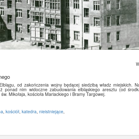
Wy
nego
lągu, od zakończenia wojny będącej siedzibą władz miejskich. Na 
Tuż ponad nim widoczne zabudowania elbląskiego aresztu (od środk
 św. Mikołaja, kościoła Mariackiego i Bramy Targowej.
ma
,
kościół
,
katedra
,
nieistniejące
,