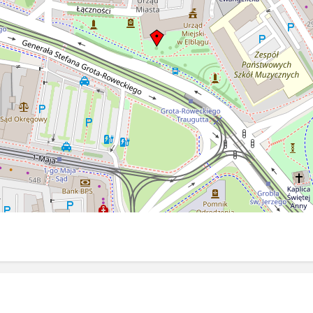
 Po zajęciu
y
wo wojsk
orzono tu
zieci a
dzieci
h znaleźć
funkcjonował
iedy został
na ul.
dnych
lazł się
istyczny
im. Dr
połowy roku
ejna zmiana
Wojewódzki
ałający do
rzeniesiony
ejnych