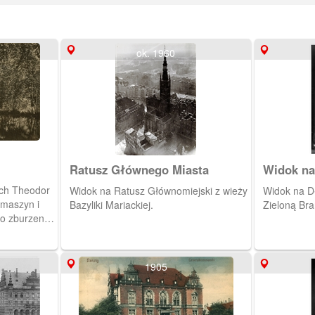
ok. 1960
Ratusz Głównego Miasta
Widok na
ich Theodor
Widok na Ratusz Głównomiejski z wieży
Widok na Dł
 maszyn i
Bazyliki Mariackiej.
Zieloną Br
po zburzeniu
ył park oraz
 znany po
e. W roku
1905
a armia
wojennych
szej wojnie