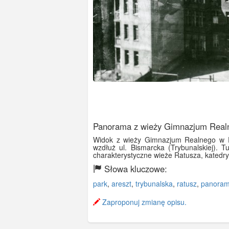
Panorama z wieży Gimnazjum Real
Widok z wieży Gimnazjum Realnego w Elb
wzdłuż ul. Bismarcka (Trybunalskiej). 
charakterystyczne wieże Ratusza, katedry
Słowa kluczowe:
park
,
areszt
,
trybunalska
,
ratusz
,
panora
Zaproponuj zmianę opisu.