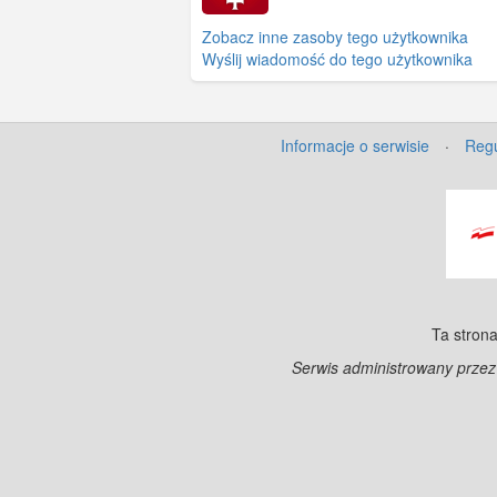
remontów pałacu w latach 
Mimo iż w roku 2008 pojawi
Zobacz inne zasoby tego użytkownika
właściciel obiektu, faktyczn
Wyślij wiadomość do tego użytkownika
wyprowadzki Szpitala
Przeciwgruźliczego, wszyst
acz systematycznie niszczej
Informacje o serwisie
·
Regu
Ta strona
Serwis administrowany prze