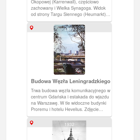
Okopowej (Karrenwall), częściowo
zachowany i Wielka Synagoga. Widok
od strony Targu Siennego (Heumarkt).
(Ok. 1905) [IDX:1481,580]
1977
Budowa Węzła Leningradzkiego
Trwa budowa węzła komunikacyjnego w
centrum Gdańska i estakada do wjazdu
na Warszawę. W tle widoczne budynki
Proremu i hotelu Hevelius. Zdjęcie
wykonano z Targu Siennego. Autor:
Marek Kaliszczak
1932