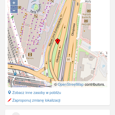
+
−
©
OpenStreetMap
contributors.
+
Zobacz inne zasoby w pobliżu
−
Zaproponuj zmianę lokalizacji