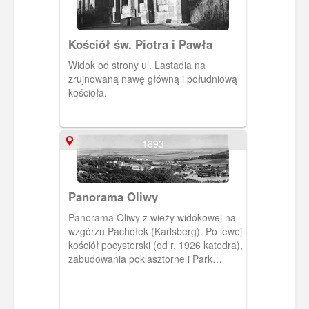
Kościół św. Piotra i Pawła
Widok od strony ul. Lastadia na
zrujnowaną nawę główną i południową
kościoła.
1893
Panorama Oliwy
Panorama Oliwy z wieży widokowej na
wzgórzu Pachołek (Karlsberg). Po lewej
kościół pocysterski (od r. 1926 katedra),
zabudowania poklasztorne i Park
Oliwski. Pośrodku widoczna oś ulic
Stary Rynek Oliwski (Am Markt) i Opata
Rybińskiego (Am Schlossgarten).