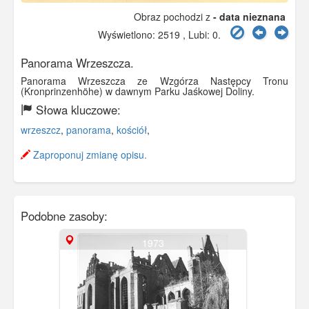
Obraz pochodzi z
- data nieznana
Wyświetlono: 2519 , Lubi:
0
.
Panorama Wrzeszcza.
Panorama Wrzeszcza ze Wzgórza Następcy Tronu
(Kronprinzenhöhe) w dawnym Parku Jaśkowej Doliny.
Słowa kluczowe:
wrzeszcz
,
panorama
,
kościół
,
Zaproponuj zmianę opisu.
Podobne zasoby:
1973