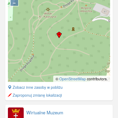
−
©
OpenStreetMap
contributors.
+
Zobacz inne zasoby w pobliżu
−
Zaproponuj zmianę lokalizacji
Wirtualne Muzeum