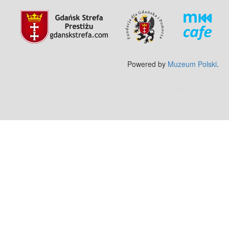
Powered by
Muzeum Polski
.
Zobacz też:
MJ Drone - profesjonalne mycie elewacji z drona
.