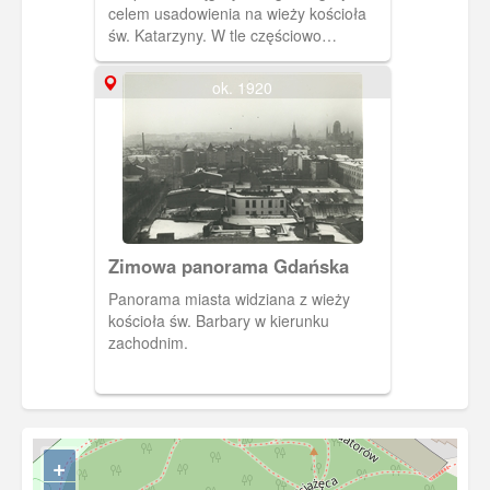
celem usadowienia na wieży kościoła
św. Katarzyny. W tle częściowo
zasłonięty Wielki Młyn, lewej zabudowa
ul. Na Piaskach. Autor: Marek
ok. 1920
Kaliszczak
Zimowa panorama Gdańska
Panorama miasta widziana z wieży
kościoła św. Barbary w kierunku
zachodnim.
+