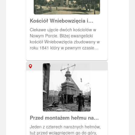
Kościół Wniebowzięcia i
kościół Wniebowstąpienia w
Ciekawe ujęcie dwóch kościołów w
Nowym Porcie
Nowym Porcie. Bliżej ewangelicki
kościół Wniebowzięcia zbudowany w
roku 1841 który w pewnym czasie
okazał się zbyt mały na potrzeby
wiernych. Tak więc przystąpiono w 1902
r. do budowy nowego kościoła
1975
Wniebowstąpienia, który ukończony
został w 1904, a następnie
konsekrowany 19 stycznia 1905 r. Na
widocznym zdjęciu sytuacja kiedy
pierwszy kościół jest jeszcze przed
wyburzeniem, zaś drugi był w końcowej
fazie budowy.
Przed montażem hełmu na
kościele św. Katarzyny
Jeden z czterech narożnych hełmów,
tuż przed wciągnięciem go do góry,