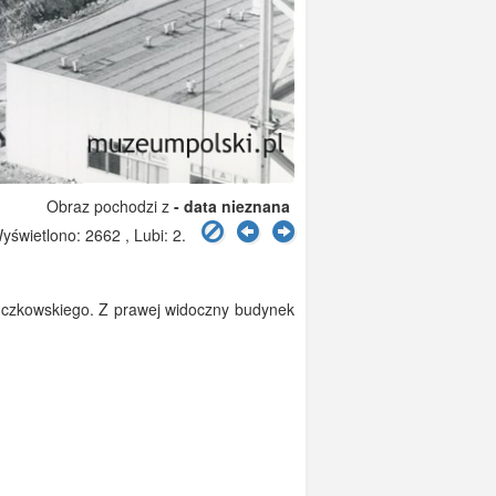
Obraz pochodzi z
- data nieznana
świetlono: 2662 , Lubi:
2
.
Kruczkowskiego. Z prawej widoczny budynek