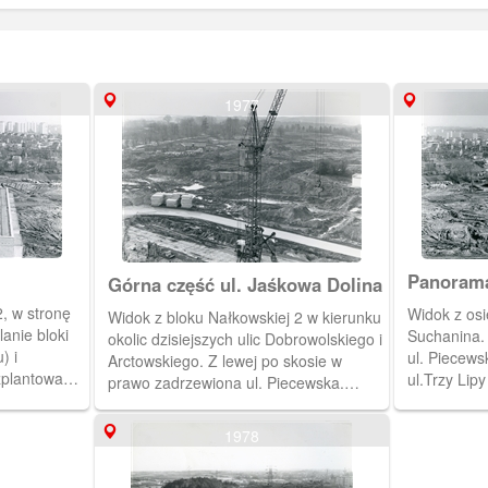
1977
Panorama
Górna część ul. Jaśkowa Dolina
, w stronę
Widok z osi
Widok z bloku Nałkowskiej 2 w kierunku
anie bloki
Suchanina. 
okolic dzisiejszych ulic Dobrowolskiego i
) i
ul. Piecews
Arctowskiego. Z lewej po skosie w
ozplantowany
ul.Trzy Lip
prawo zadrzewiona ul. Piecewska.
dnorodzinne
zakład graf
Autor: Marek Kaliszczak
i Faradaya.
głębi zabud
1978
abudowa, to
Beethovena 