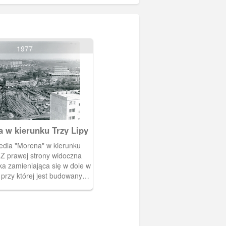
1977
 w kierunku Trzy Lipy
edla "Morena" w kierunku
Z prawej strony widoczna
ka zamieniająca się w dole w
y przy której jest budowany
iczny o tej samej nazwie. W
owania ulic Schuberta i
a nad nimi osiedle
Suchanino. Autor: Marek Kaliszczak