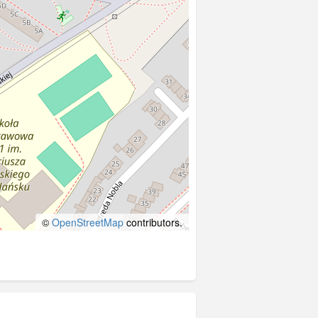
©
OpenStreetMap
contributors.