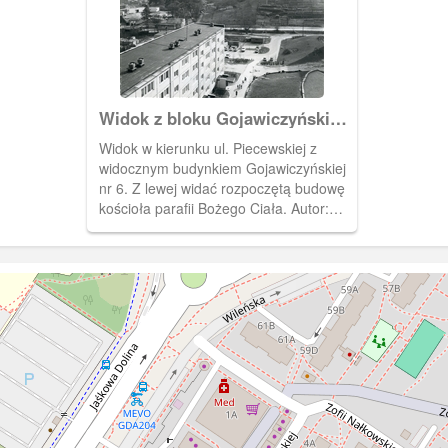
Widok z bloku Gojawiczyńskiej
4 w stronę Piecewskiej
Widok w kierunku ul. Piecewskiej z
widocznym budynkiem Gojawiczyńskiej
nr 6. Z lewej widać rozpoczętą budowę
kościoła parafii Bożego Ciała. Autor:
Marek Kaliszczak