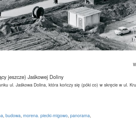
Wy
ący jeszcze) Jaśkowej Doliny
runku ul. Jaśkowa Dolina, która kończy się (póki co) w skręcie w ul. 
na
,
budowa
,
morena. piecki-migowo
,
panorama
,