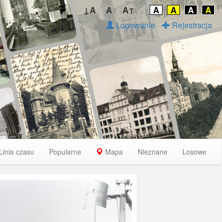
↓A
A
A↑
A
A
A
A
Logowanie
Rejestracja
Linia czasu
Popularne
Mapa
Nieznane
Losowe