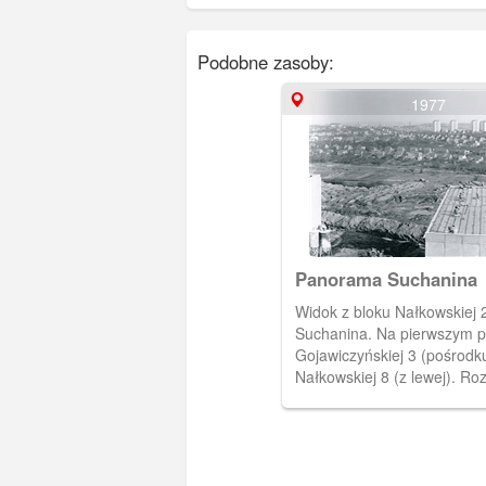
Podobne zasoby:
1977
Panorama Suchanina
Widok z bloku Nałkowskiej 2
Suchanina. Na pierwszym pl
Gojawiczyńskiej 3 (pośrodku
Nałkowskiej 8 (z lewej). R
teren pod przyszłe domy je
osiedla przy ulicach Nobla 
Pierwsza intensywniejsza z
domy przy ul. Schuberta. Autor: Marek
Kaliszczak