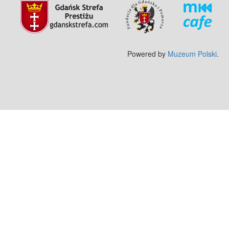
Powered by
Muzeum Polski
.
Zobacz też:
MJ Drone - profesjonalne mycie elewacji z drona
.