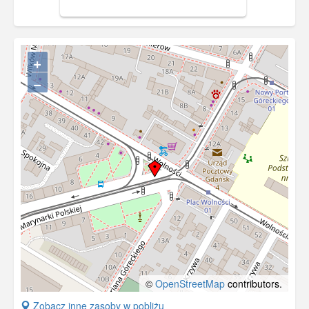
+
−
©
OpenStreetMap
contributors.
+
Zobacz inne zasoby w pobliżu