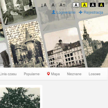
↓A
A
A↑
A
A
A
A
Logowanie
Rejestracja
Linia czasu
Popularne
Mapa
Nieznane
Losowe