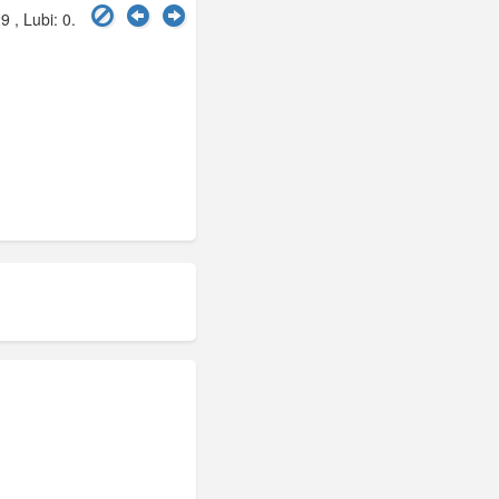
9 , Lubi:
0
.