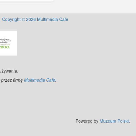
Copyright © 2026 Multimedia Cafe
 używania.
 przez firmę
Multimedia Cafe
.
Powered by
Muzeum Polski
.
Zobacz też:
MJ Drone - profesjonalne mycie elewacji z drona
.