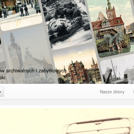
ów archiwalnych i zabytkowych.
ki.
Toggle Dropdown
Nasze zbiory