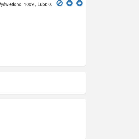
świetlono: 1009 , Lubi:
0
.