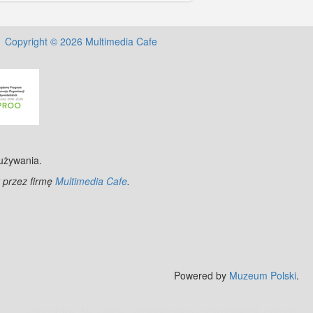
Copyright © 2026 Multimedia Cafe
 używania.
 przez firmę
Multimedia Cafe
.
Powered by
Muzeum Polski
.
Zobacz też:
MJ Drone - profesjonalne mycie elewacji z drona
.