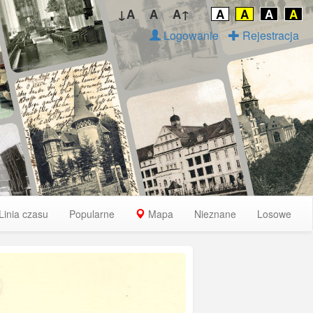
↓A
A
A↑
A
A
A
A
Logowanie
Rejestracja
Linia czasu
Popularne
Mapa
Nieznane
Losowe