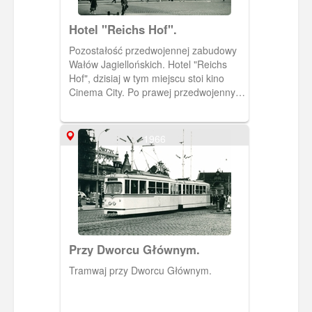
Hotel "Reichs Hof".
Pozostałość przedwojennej zabudowy
Wałów Jagiellońskich. Hotel "Reichs
Hof", dzisiaj w tym miejscu stoi kino
Cinema City. Po prawej przedwojenny
gmach redakcji Danziger Vorposten.
Później mieścił się sklep firmowy oraz
bar Centrali Rybnej, a całość zwała się
1966
"Krewetką".
Przy Dworcu Głównym.
Tramwaj przy Dworcu Głównym.