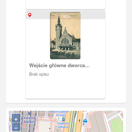
1905
Wejście główne dworca
kolejowego w Gdańsku
Brak opisu
+
−