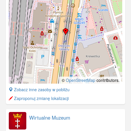
©
OpenStreetMap
contributors.
+
Zobacz inne zasoby w pobliżu
−
Zaproponuj zmianę lokalizacji
Wirtualne Muzeum