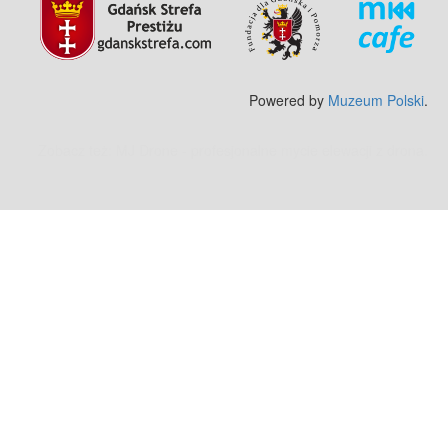
Powered by
Muzeum Polski
.
Zobacz też:
MJ Drone - profesjonalne mycie elewacji z drona
.