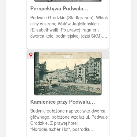
Perspektywa Podwala
Grodzkiego
Podwale Grodzkie (Stadtgraben). Widok
ulicy w stronę Wałów Jagiellońskich
(Elisabethwall). Po prawej fragment
dworca kolei podmiejskiej (dziś SKM).
(Ok. 1910) [IDX:2190,706]
1905
Kamienice przy Podwalu
Grodzkim
Budynki położone naprzeciwko dworca
głównego, położone wzdłuż ul. Podwale
Grodzkie. Z prawej hotel
"Norddeutscher Hof", pośrodku
widoczny wjazd w nieistniejącą już ul.