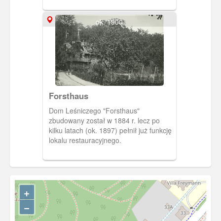
ogródek restauracyjny a poniżej tereny
jeszcze nie wykorzystane pod korty
ok. 1900
tenisowe.
Forsthaus
Dom Leśniczego "Forsthaus"
zbudowany został w 1884 r. lecz po
kilku latach (ok. 1897) pełnił już funkcję
lokalu restauracyjnego.
+
−