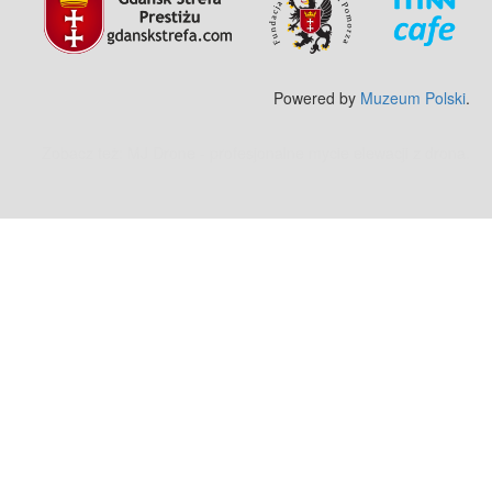
Powered by
Muzeum Polski
.
Zobacz też:
MJ Drone - profesjonalne mycie elewacji z drona
.