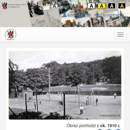
↓A
A
A↑
A
A
A
A
Logowanie
Rejestracja
Togg
navig
Obraz pochodzi z
ok. 1910 r.