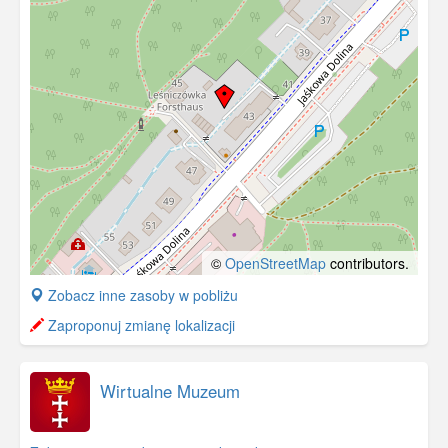
©
OpenStreetMap
contributors.
+
Zobacz inne zasoby w pobliżu
−
Zaproponuj zmianę lokalizacji
Wirtualne Muzeum