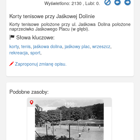
Wyświetlono: 2130 , Lubi:
0
.
Korty tenisowe przy Jaśkowej Dolinie
Korty tenisowe położone przy ul. Jaśkowa Dolina położone
naprzeciwko Jaśkowego Placu (w głębi).
Słowa kluczowe:
korty
,
tenis
,
jaśkowa dolina
,
jaśkowy plac
,
wrzeszcz
,
rekreacja
,
sport
,
Zaproponuj zmianę opisu.
Podobne zasoby:
1930