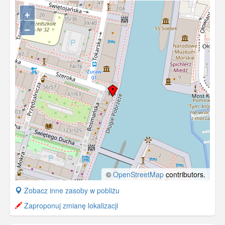
+
−
©
OpenStreetMap
contributors.
+
Zobacz inne zasoby w pobliżu
−
Zaproponuj zmianę lokalizacji