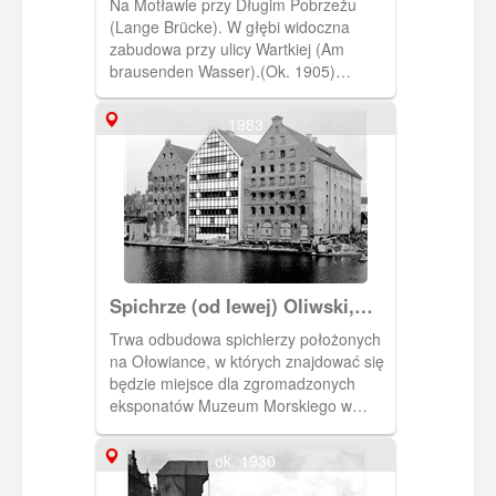
Na Motławie przy Długim Pobrzeżu
(Lange Brücke). W głębi widoczna
zabudowa przy ulicy Wartkiej (Am
brausenden Wasser).(Ok. 1905)
[IDX:1600,1375]
1983
Spichrze (od lewej) Oliwski,
Miedź i Panna
Trwa odbudowa spichlerzy położonych
na Ołowiance, w których znajdować się
będzie miejsce dla zgromadzonych
eksponatów Muzeum Morskiego w
Gdańsku a za lat kilka zacumuje przy
nabrzeżu s/s Sołdek, pierwszy statek
ok. 1930
zbudowany w gdańskiej stoczni po
wojnie.