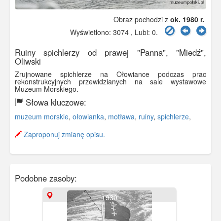
Obraz pochodzi z
ok. 1980 r.
Wyświetlono: 3074 , Lubi:
0
.
Ruiny spichlerzy od prawej "Panna", "Miedź",
Oliwski
Zrujnowane spichlerze na Ołowiance podczas prac
rekonstrukcyjnych przewidzianych na sale wystawowe
Muzeum Morskiego.
Słowa kluczowe:
muzeum morskie
,
ołowianka
,
motława
,
ruiny
,
spichlerze
,
Zaproponuj zmianę opisu.
Podobne zasoby:
1930