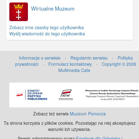
Wirtualne Muzeum
Zobacz inne zasoby tego użytkownika
Wyślij wiadomość do tego użytkownika
Informacje o serwisie
·
Regulamin serwisu
·
Polityka
prywatności
·
Formularz kontaktowy
·
Copyright © 2026
Multimedia Cafe
©
OpenStreetMap
contributors.
Zobacz też serwis
Muzeum Pomorza
Ta strona korzysta z plików cookies. Pozostając na niej akceptujesz
warunki ich używania.
Serwis administrowany przez
Fundację dla Gdańska i