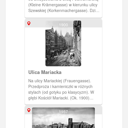
(Kleine Krämergasse) w kierunku ulicy
Szewskiej (Korkenmachergasse). Dziś
w tym miejscu parking i skwer przed
Kościołem Mariackim.(Ok. 1915)
1900
[IDX:1569,1115]
Ulica Mariacka
Na ulicy Mariackiej (Frauengasse).
Przedproża i kamieniczki w różnych
stylach (od gotyku po klasycyzm). W
głębi Kościół Mariacki. (Ok. 1900)
[IDX:1473,1237]
1957