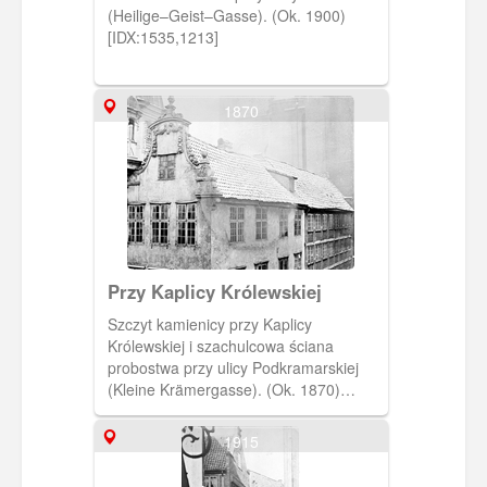
(Heilige–Geist–Gasse). (Ok. 1900)
[IDX:1535,1213]
1870
Przy Kaplicy Królewskiej
Szczyt kamienicy przy Kaplicy
Królewskiej i szachulcowa ściana
probostwa przy ulicy Podkramarskiej
(Kleine Krämergasse). (Ok. 1870)
[IDX:1554,1154]
1915