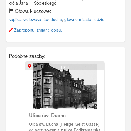
króla Jana III Sobieskiego.
Słowa kluczowe:
kaplica królewska
,
św. ducha
,
główne miasto
,
ludzie
,
Zaproponuj zmianę opisu.
Podobne zasoby:
1915
Ulica św. Ducha
Ulica św. Ducha (Heilige-Geist-Gasse)
od skrzyżowania z ulicą Podkramarską