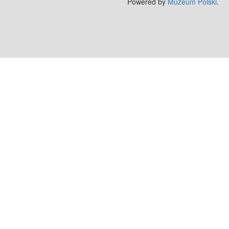
Powered by
Muzeum Polski
.
Zobacz też:
MJ Drone - profesjonalne mycie elewacji z drona
.