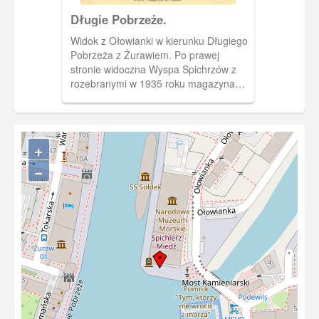
Długie Pobrzeże.
Widok z Ołowianki w kierunku Długiego
Pobrzeża z Żurawiem. Po prawej
stronie widoczna Wyspa Spichrzów z
rozebranymi w 1935 roku magazynami
śledziowymi. Północny cypel został
rozebrany, w celu poszerzenia obrotnicy
portowej.
+
−