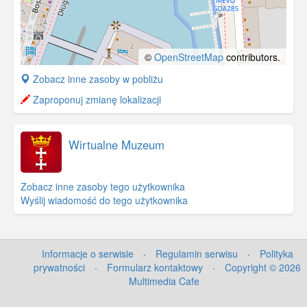
©
OpenStreetMap
contributors.
+
Zobacz inne zasoby w pobliżu
−
Zaproponuj zmianę lokalizacji
Wirtualne Muzeum
Zobacz inne zasoby tego użytkownika
Wyślij wiadomość do tego użytkownika
Informacje o serwisie
·
Regulamin serwisu
·
Polityka
prywatności
·
Formularz kontaktowy
·
Copyright © 2026
Multimedia Cafe
©
OpenStreetMap
contributors.