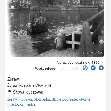
Obraz pochodzi z
ok. 1930 r.
Wyświetlono: 2623 , Lubi:
0
.
Żuraw
Żuraw widziany z Ołowianki
Słowa kluczowe:
żuraw
,
motława
,
ołowianka
,
długie pobrzeże
,
główne
miasto
,
kamienice
,