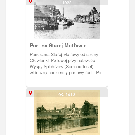
1925
Port na Starej Motławie
Panorama Starej Motławy od strony
Ołowianki. Po lewej przy nabrzeżu
Wyspy Spichrzów (SpeicherInsel)
widoczny codzienny portowy ruch. Po
prawej Długie Pobrzeże (Lange Brücke)
z wieżą Domu Przyrodników i Bramą
Mariacką. W głębi widoczna Zielona
ok. 1910
Brama i Zielony Most.