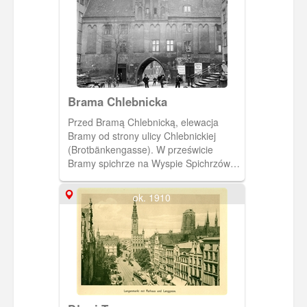
Brama Chlebnicka
Przed Bramą Chlebnicką, elewacja
Bramy od strony ulicy Chlebnickiej
(Brotbänkengasse). W prześwicie
Bramy spichrze na Wyspie Spichrzów
(Speicher Insel). (Ok. 1890)
[IDX:1380,1226]
ok. 1910