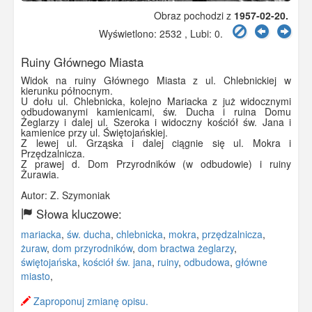
Obraz pochodzi z
1957-02-20.
Wyświetlono: 2532 , Lubi:
0
.
Ruiny Głównego Miasta
Widok na ruiny Głównego Miasta z ul. Chlebnickiej w
kierunku północnym.
U dołu ul. Chlebnicka, kolejno Mariacka z już widocznymi
odbudowanymi kamienicami, św. Ducha i ruina Domu
Żeglarzy i dalej ul. Szeroka i widoczny kościół św. Jana i
kamienice przy ul. Świętojańskiej.
Z lewej ul. Grząska i dalej ciągnie się ul. Mokra i
Przędzalnicza.
Z prawej d. Dom Przyrodników (w odbudowie) i ruiny
Żurawia.
Autor: Z. Szymoniak
Słowa kluczowe:
mariacka
,
św. ducha
,
chlebnicka
,
mokra
,
przędzalnicza
,
żuraw
,
dom przyrodników
,
dom bractwa żeglarzy
,
świętojańska
,
kościół św. jana
,
ruiny
,
odbudowa
,
główne
miasto
,
Zaproponuj zmianę opisu.