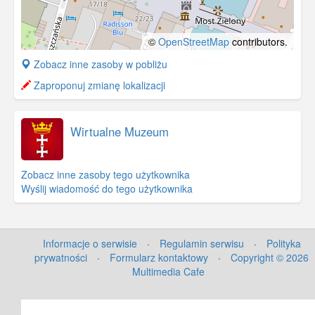
©
OpenStreetMap
contributors.
+
Zobacz inne zasoby w pobliżu
−
Zaproponuj zmianę lokalizacji
Wirtualne Muzeum
Zobacz inne zasoby tego użytkownika
Wyślij wiadomość do tego użytkownika
Informacje o serwisie
·
Regulamin serwisu
·
Polityka
prywatności
·
Formularz kontaktowy
·
Copyright © 2026
Multimedia Cafe
©
OpenStreetMap
contributors.