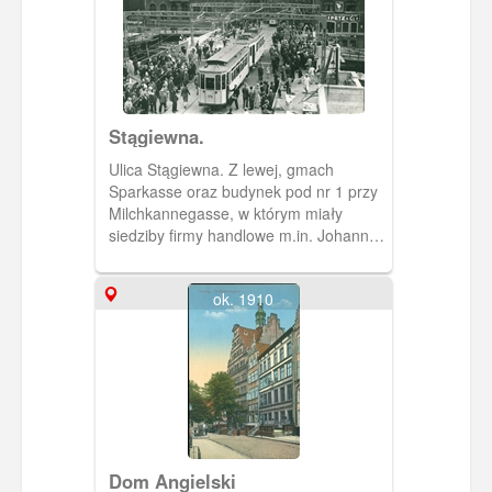
Stągiewna.
Ulica Stągiewna. Z lewej, gmach
Sparkasse oraz budynek pod nr 1 przy
Milchkannegasse, w którym miały
siedziby firmy handlowe m.in. Johann
Wierzba, Lipetz & Co. i inni. Tramwaje
przejeżdżają przez Zielony Most. W dali
ok. 1910
Baszta Stągiewna.
Dom Angielski