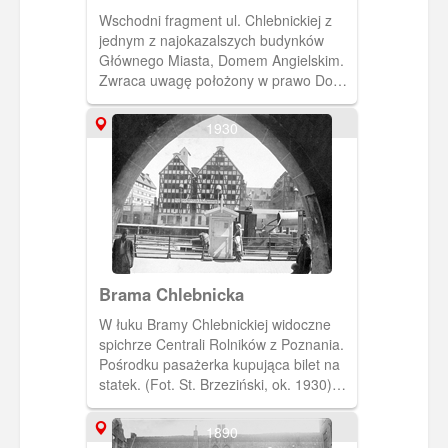
Wschodni fragment ul. Chlebnickiej z
jednym z najokazalszych budynków
Głównego Miasta, Domem Angielskim.
Zwraca uwagę położony w prawo Dom
Schlieffów (Chlebnicka 13/14), z
wyjątkowo "prostą" jak na lokalne
1930
warunki fasadą. Tę poprzednią z
numeru Chlebnicka 14 zakupił król
pruski Fryderyk Wilhelm III, którą
skrupulatnie podzieloną na 287
elementów, ponownie złożono (1825 r)
w poczdamskiej rezydencji na Wyspie
Pawiej.
Brama Chlebnicka
W łuku Bramy Chlebnickiej widoczne
spichrze Centrali Rolników z Poznania.
Pośrodku pasażerka kupująca bilet na
statek. (Fot. St. Brzeziński, ok. 1930)
[IDX:1375,1266]
1890