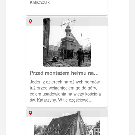
Kaliszczak
1975
Przed montażem hełmu na
kościele św. Katarzyny
Jeden z czterech narożnych hełmów,
tuż przed wciągnięciem go do góry,
celem usadowienia na wieży kościoła
św. Katarzyny. W tle częściowo
zasłonięty Wielki Młyn, lewej zabudowa
ul. Na Piaskach. Autor: Marek
1920
Kaliszczak