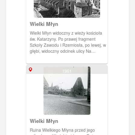
Wielki Młyn
Wielki Młyn widoczny z wieży kościoła
św. Katarzyny. Po prawej fragment
Szkoły Zawodu i Rzemiosła, po lewej, w
głębi, widoczny odcinek ulicy Na
Piaskach (Halbengasse). (Ok. 1920)
[IDX:1953,963]
1961
Wielki Młyn
Ruina Wielkiego Młyna przed jego