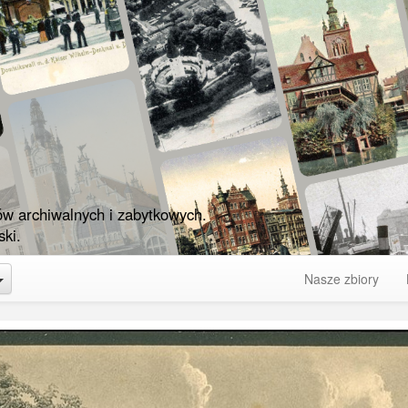
ów archiwalnych i zabytkowych.
ki.
Toggle Dropdown
Nasze zbiory