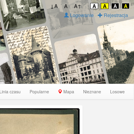
↓A
A
A↑
A
A
A
A
Logowanie
Rejestracja
Linia czasu
Popularne
Mapa
Nieznane
Losowe