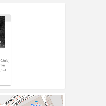
później
unku
,524]