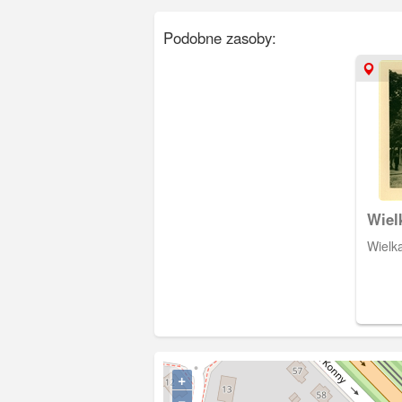
Podobne zasoby:
Wiel
Wielka
+
−