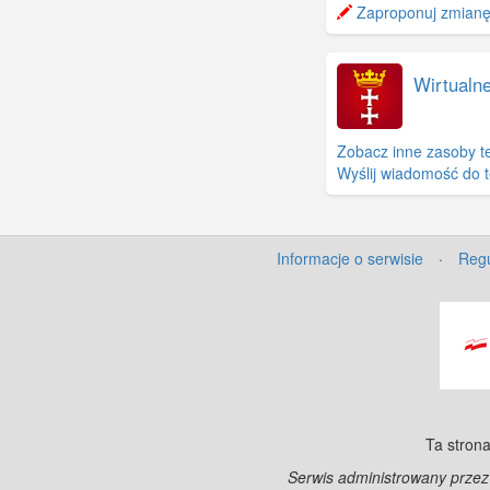
−
Zaproponuj zmianę l
Wirtualn
Zobacz inne zasoby t
Wyślij wiadomość do 
Informacje o serwisie
·
Regu
Ta strona
Serwis administrowany prze