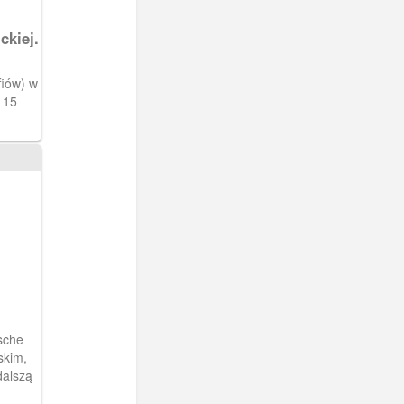
ckiej.
fiów) w
r 15
sche
skim,
dalszą