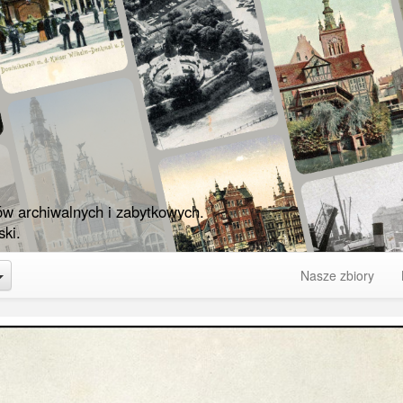
ów archiwalnych i zabytkowych.
ki.
Toggle Dropdown
Nasze zbiory