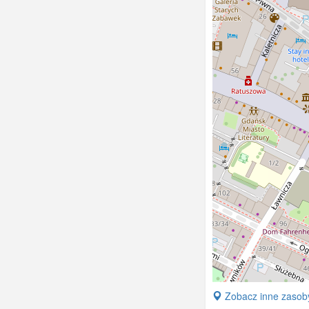
w poc
Pawiej
+
Zobacz inne zasoby