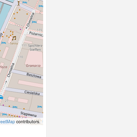
reetMap
contributors.