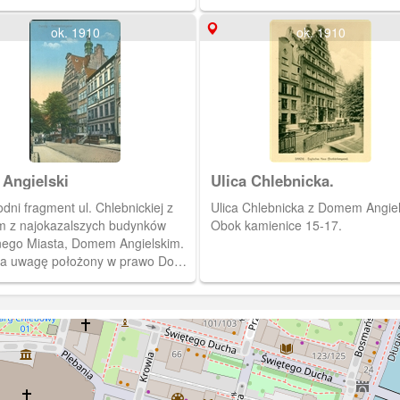
ok. 1910
ok. 1910
Angielski
Ulica Chlebnicka.
ni fragment ul. Chlebnickiej z
Ulica Chlebnicka z Domem Angiel
m z najokazalszych budynków
Obok kamienice 15-17.
ego Miasta, Domem Angielskim.
a uwagę położony w prawo Dom
ffów (Chlebnicka 13/14), z
owo "prostą" jak na lokalne
ki fasadą. Tę poprzednią z
u Chlebnicka 14 zakupił król
 Fryderyk Wilhelm III, którą
ulatnie podzieloną na 287
ntów, ponownie złożono (1825 r)