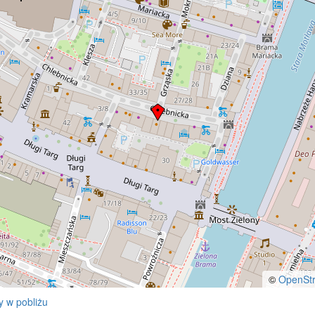
zdamskiej rezydencji na Wyspie
.
©
OpenSt
 w pobliżu