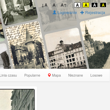
↓A
A
A↑
A
A
A
A
Logowanie
Rejestracja
Linia czasu
Popularne
Mapa
Nieznane
Losowe