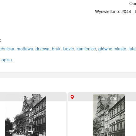
Obr
Wyświetlono: 2044 , 
:
ebnicka
,
motława
,
drzewa
,
bruk
,
ludzie
,
kamienice
,
główne miasto
,
lata
 opisu.
1905
ok. 1900