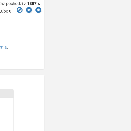
az pochodzi z
1897 r.
Lubi:
0
.
rnia
,