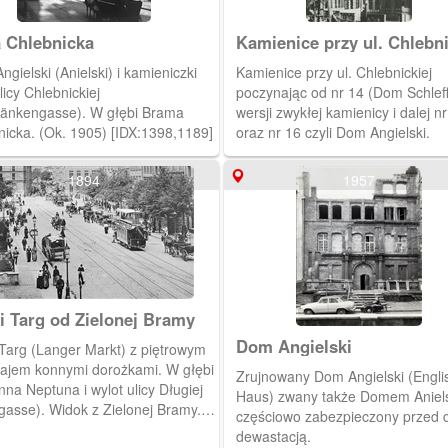
a Chlebnicka
Kamienice przy ul. Chlebni
gielski (Anielski) i kamieniczki
Kamienice przy ul. Chlebnickiej
licy Chlebnickiej
poczynając od nr 14 (Dom Schlef
bänkengasse). W głębi Brama
wersji zwykłej kamienicy i dalej n
nicka. (Ok. 1905) [IDX:1398,1189]
oraz nr 16 czyli Dom Angielski.
1894
1957
i Targ od Zielonej Bramy
Dom Angielski
 Targ (Langer Markt) z piętrowym
ajem konnymi dorożkami. W głębi
Zrujnowany Dom Angielski (Engli
na Neptuna i wylot ulicy Długiej
Haus) zwany także Domem Aniel
gasse). Widok z Zielonej Bramy.
częściowo zabezpieczony przed 
) [IDX:1313,1195]
dewastacją.