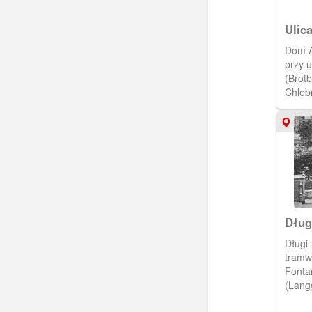
Ulic
Dom An
przy u
(Brot
Chleb
Dług
Długi
tramw
Fontan
(Lang
(1894