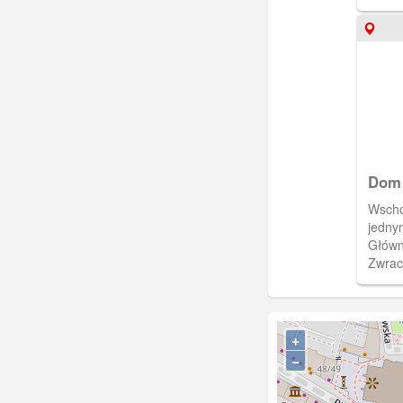
Dom 
Wschod
jedny
Główn
Zwrac
Schlie
wyjątk
warun
numer
+
pruski
−
skrup
eleme