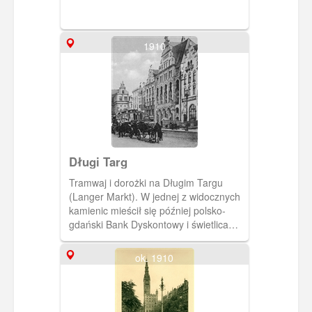
1910
Długi Targ
Tramwaj i dorożki na Długim Targu
(Langer Markt). W jednej z widocznych
kamienic mieścił się później polsko-
gdański Bank Dyskontowy i świetlica
Związku Polaków. W głębi po lewej
fragment Zielonej Bramy.(Ok. 1910)
ok. 1910
[IDX:1337,1143]