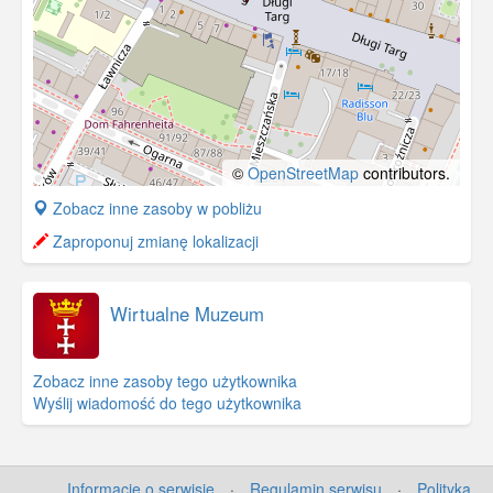
©
OpenStreetMap
contributors.
+
Zobacz inne zasoby w pobliżu
−
Zaproponuj zmianę lokalizacji
Wirtualne Muzeum
Zobacz inne zasoby tego użytkownika
Wyślij wiadomość do tego użytkownika
Informacje o serwisie
·
Regulamin serwisu
·
Polityka