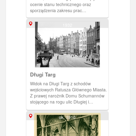
ocenie stanu technicznego oraz
sporządzenia zakresu prac
rekonstrukcyjnych.
1932
Długi Targ
Widok na Długi Targ z schodów
wejściowych Ratusza Głównego Miasta.
Z prawej narożnik Domu Schumannów
stojącego na rogu ulic Długiej i
Ławniczej. Widoczna niemal cała
południowa pierzeja Długiego Targu
ok. 1910
oprócz zasłoniętych kamienic z nr 1 i 2.