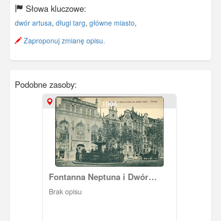
Słowa kluczowe:
dwór artusa
,
długi targ
,
główne miasto
,
Zaproponuj zmianę opisu.
Podobne zasoby:
1906
Fontanna Neptuna i Dwór
Artusa
Brak opisu