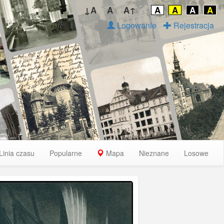
↓A
A
A↑
A
A
A
A
Logowanie
Rejestracja
Linia czasu
Popularne
Mapa
Nieznane
Losowe