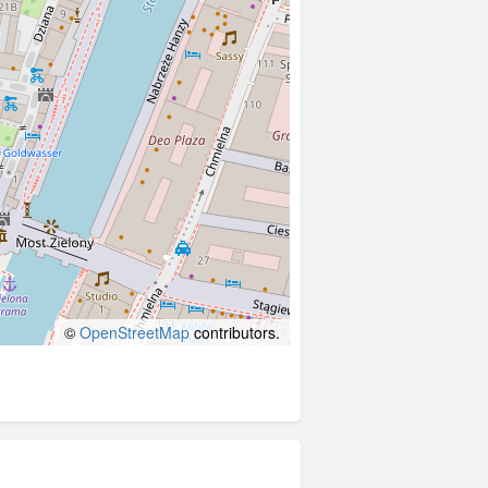
©
OpenStreetMap
contributors.