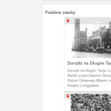
Podobne zasoby:
1910
Dorożki na Długim Ta
Dorożki na Długim Targu (
Markt) przed Dworem Artusa
Ratusz Głównego Miasta i wy
Długiej (Langgasse).
1928