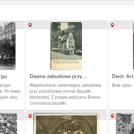
ok. 1920
rgu
Dawna zabudowa przy
Dwór Art
północnej pierzei ul. Piwnej
Langer
Współcześnie nieistniejąca zabudowa
Brak opisu
. Po lewej
przy południowej stronie Bazyliki
lot ulicy
Mariackiej. Z prawej widoczna Brama
Cmentarna bazyliki.
1905