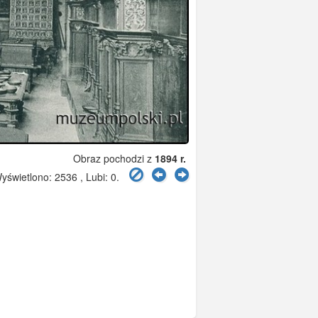
Obraz pochodzi z
1894 r.
świetlono: 2536 , Lubi:
0
.