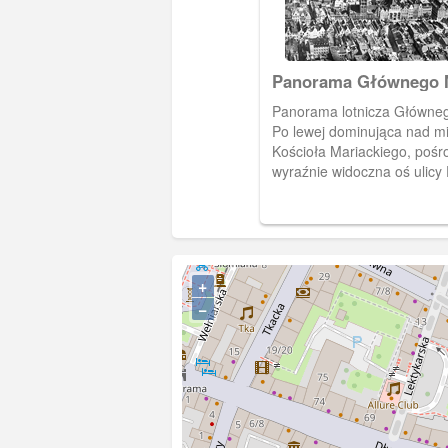
Panorama Głównego 
Panorama lotnicza Główneg
Po lewej dominująca nad m
Kościoła Mariackiego, pośr
wyraźnie widoczna oś ulicy 
(Langgasse) i Długiego Tar
Markt) z Ratuszem Główneg
Dworem Artusa. U dołu fra
pierzei ulicy Ogarnej (Hund
prawej Motława, północna 
+
Spichrzów (Speicher Insel) 
−
(Bleihof). Widoczny też jest
Kanale na Stępce, łączący 
Dolnym Miastem. (Ok. 1928
[IDX:1259,959]