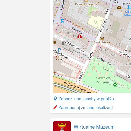
+
Zobacz inne zasoby w pobliżu
−
Zaproponuj zmianę lokalizacji
Wirtualne Muzeum