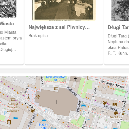
Miasta
Największa z sal Piwnicy
Długi Tar
o Miasta.
Rajców.
Długiej
Brak opisu
Długi Targ 
iastem bryła
Neptuna do 
odku
okna Ratus
Długiej
R. T. Kuhn,
gu (Langer
o Miasta i
gmenty
egasse). Po
część Wyspy
i Ołowianka
 most na
Ołowiankę z
)