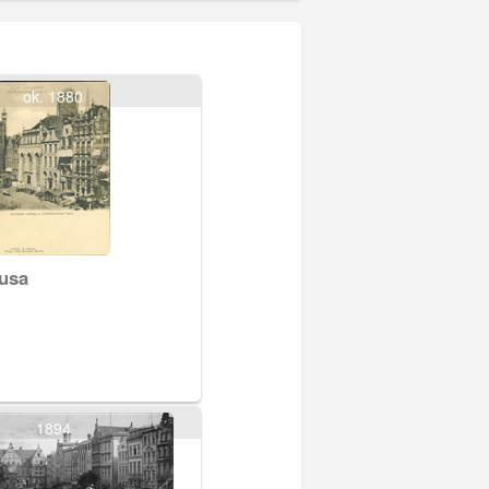
ok. 1880
usa
1894