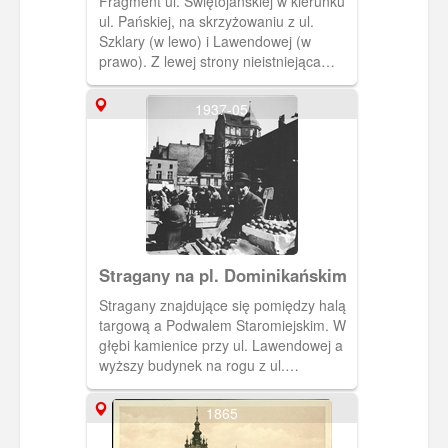
Fragment ul. Świętojańskiej w kierunku
ul. Pańskiej, na skrzyżowaniu z ul.
Szklary (w lewo) i Lawendowej (w
prawo). Z lewej strony nieistniejąca
kamienica na rogu z ul. Szklary.
1937-05
Stragany na pl. Dominikańskim
Stragany znajdujące się pomiędzy halą
targową a Podwalem Staromiejskim. W
głębi kamienice przy ul. Lawendowej a
wyższy budynek na rogu z ul.
Straganiarską. Autor: Annemarie
Schwarzenbach
1865