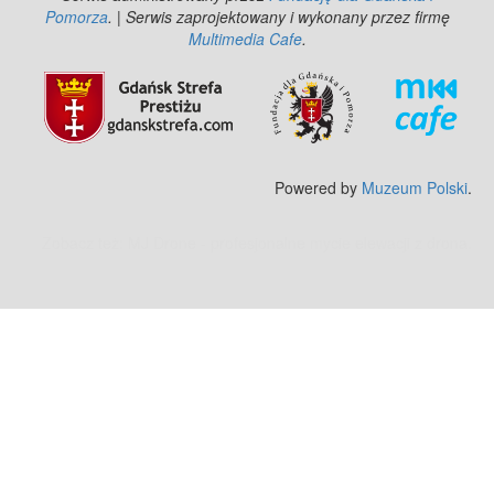
Pomorza
. | Serwis zaprojektowany i wykonany przez firmę
Multimedia Cafe
.
Powered by
Muzeum Polski
.
Zobacz też:
MJ Drone - profesjonalne mycie elewacji z drona
.