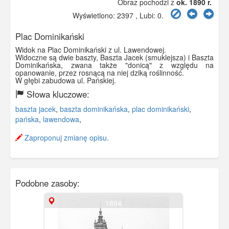
Obraz pochodzi z
ok. 1890 r.
Wyświetlono: 2397 , Lubi:
0
.
Plac Dominikański
Widok na Plac Dominikański z ul. Lawendowej.
Widoczne są dwie baszty, Baszta Jacek (smuklejsza) i Baszta
Dominikańska, zwana także "donicą" z względu na
opanowanie, przez rosnącą na niej dziką roślinność.
W głębi zabudowa ul. Pańskiej.
Słowa kluczowe:
baszta jacek
,
baszta dominikańska
,
plac dominikański
,
pańska
,
lawendowa
,
Zaproponuj zmianę opisu.
Podobne zasoby:
1894