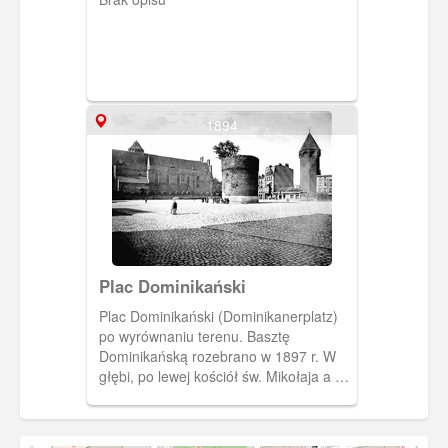
1894
Plac Dominikański
Plac Dominikański (Dominikanerplatz)
po wyrównaniu terenu. Basztę
Dominikańską rozebrano w 1897 r. W
głębi, po lewej kościół św. Mikołaja a po
prawej kamienice przy ulicy Pańskiej
(Junkergasse). (Fot. E. Mertens, 1894)
[IDX:1816,1073]