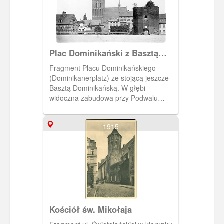
Plac Dominikański z Basztą
Dominikańską
Fragment Placu Dominikańskiego
(Dominikanerplatz) ze stojącą jeszcze
Basztą Dominikańską. W głębi
widoczna zabudowa przy Podwalu
Staromiejskim (Altstädtischer Graben),
a dalej kościół św. Katarzyny. Dziś na tej
1915
części placu stoi zespół niskich
budynków, w których mieszczą się
kwiaciarnie. Widok spod kościoła św.
Mikołaja w kierunku kościoła św.
Katarzyny.
Kościół św. Mikołaja