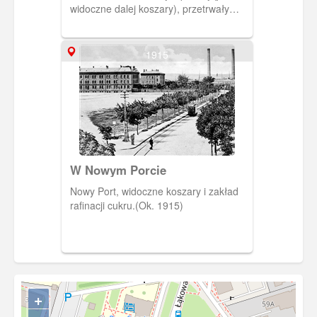
widoczne dalej koszary), przetrwały
zakończenie wojny ale zostały później
wyburzone pod wybudowane
punktowce na potrzeby pracowników
1915
GZE UNIMOR.
W Nowym Porcie
Nowy Port, widoczne koszary i zakład
rafinacji cukru.(Ok. 1915)
+