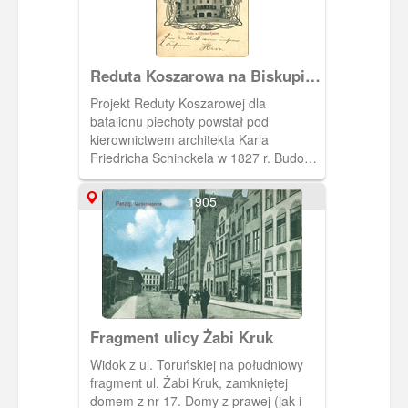
Reduta Koszarowa na Biskupiej
Górze
Projekt Reduty Koszarowej dla
batalionu piechoty powstał pod
kierownictwem architekta Karla
Friedricha Schinckela w 1827 r. Budowę
rozpoczęto w roku 1828 a zakończono
w 1833. Redutę Koszarową ulokowano
1905
w miejscu dawnej redity, zwanej
„Szańcem Szwedzkim”. Całość składała
się z trzyskrzydłowego budynku
koszarowego na planie trapezu oraz
budynku wartowniczego wraz z
kasynem dla oficerów.
Fragment ulicy Żabi Kruk
Widok z ul. Toruńskiej na południowy
fragment ul. Żabi Kruk, zamkniętej
domem z nr 17. Domy z prawej (jak i