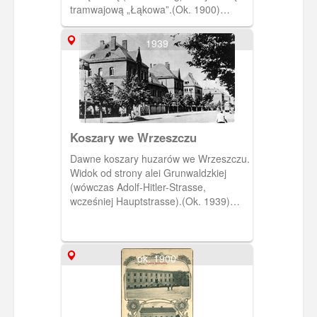
tramwajową „Łąkowa”.(Ok. 1900)
[IDX:475,1209]
1939
Koszary we Wrzeszczu
Dawne koszary huzarów we Wrzeszczu.
Widok od strony alei Grunwaldzkiej
(wówczas Adolf-Hitler-Strasse,
wcześniej Hauptstrasse).(Ok. 1939)
[IDX:3770,1569]
ok. 1900