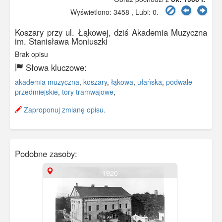
Wyświetlono: 3458 , Lubi:
0
.
Koszary przy ul. Łąkowej, dziś Akademia Muzyczna
im. Stanisława Moniuszki
Brak opisu
Słowa kluczowe:
akademia muzyczna
,
koszary
,
łąkowa
,
ułańska
,
podwale
przedmiejskie
,
tory tramwajowe
,
Zaproponuj zmianę opisu.
Podobne zasoby:
1920