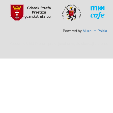
Powered by
Muzeum Polski
.
Zobacz też:
MJ Drone - profesjonalne mycie elewacji z drona
.