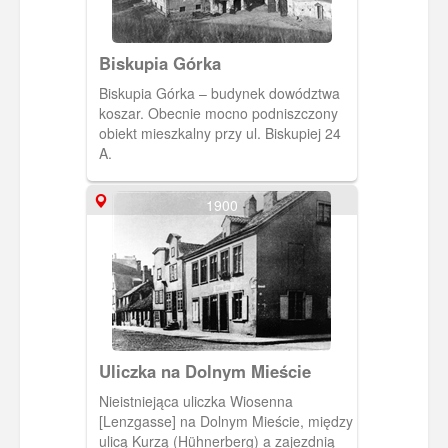
Biskupia Górka
Biskupia Górka – budynek dowództwa
koszar. Obecnie mocno podniszczony
obiekt mieszkalny przy ul. Biskupiej 24
A.
1900
Uliczka na Dolnym Mieście
Nieistniejąca uliczka Wiosenna
[Lenzgasse] na Dolnym Mieście, między
ulicą Kurzą (Hühnerberg) a zajezdnią