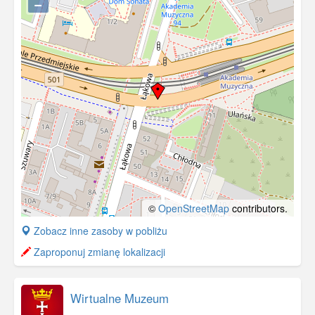
−
©
OpenStreetMap
contributors.
+
Zobacz inne zasoby w pobliżu
−
Zaproponuj zmianę lokalizacji
Wirtualne Muzeum