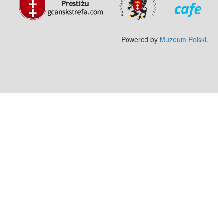
Powered by
Muzeum Polski
.
Zobacz też:
MJ Drone - profesjonalne mycie elewacji z drona
.