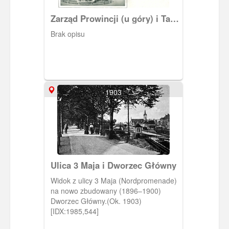
Zarząd Prowincji (u góry) i Targ
Maślany (u dołu)
Brak opisu
1903
Ulica 3 Maja i Dworzec Główny
Widok z ulicy 3 Maja (Nordpromenade)
na nowo zbudowany (1896–1900)
Dworzec Główny.(Ok. 1903)
[IDX:1985,544]