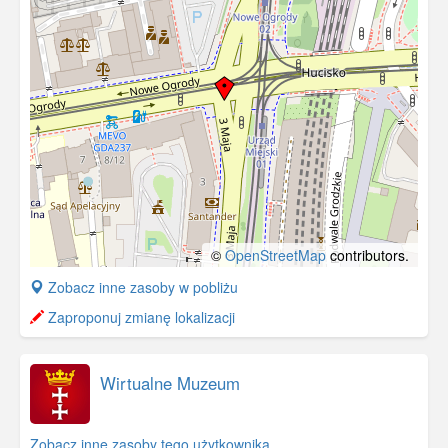
©
OpenStreetMap
contributors.
+
Zobacz inne zasoby w pobliżu
−
Zaproponuj zmianę lokalizacji
Wirtualne Muzeum
Zobacz inne zasoby tego użytkownika