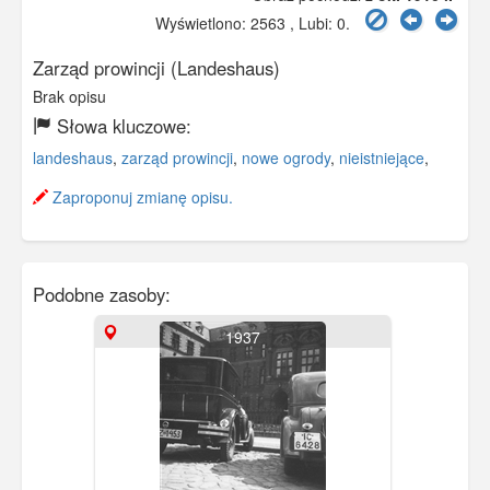
Wyświetlono: 2563 , Lubi:
0
.
Zarząd prowincji (Landeshaus)
Brak opisu
Słowa kluczowe:
landeshaus
,
zarząd prowincji
,
nowe ogrody
,
nieistniejące
,
Zaproponuj zmianę opisu.
Podobne zasoby:
1937