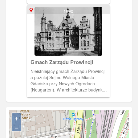
1890
Gmach Zarządu Prowincji
Nieistniejący gmach Zarządu Prowincji,
a później Sejmu Wolnego Miasta
Gdańska przy Nowych Ogrodach
(Neugarten). W architekturze budynku
liczne nawiązania do znanych
gdańskich zabytków. Dzisiaj teren
parkingu przy Komendzie Policji.(Fot.
W. Dressen, ok. 1890) [IDX:1755,472]
+
−