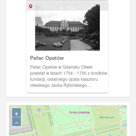
ok. 1930
Pałac Opatów
Pałac Opatów w Gdańsku Oliwie
powstał w latach 1754 - 1756 z środków
fundacji, ostatniego opata klasztoru
oliwskiego Jacka Rybińskiego.
Utrzymany jest w stylu rokoko. Tu widok
jego południowej strony.
+
−