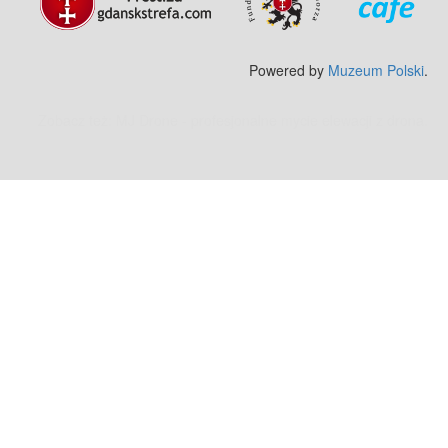
Powered by
Muzeum Polski
.
Zobacz też:
MJ Drone - profesjonalne mycie elewacji z drona
.