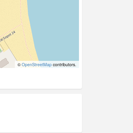
©
OpenStreetMap
contributors.