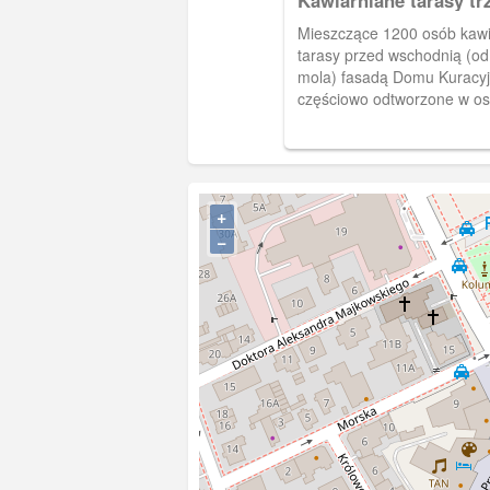
Kawiarniane tarasy tr
Domu Kuracyjnego
Mieszczące 1200 osób kawi
tarasy przed wschodnią (od
mola) fasadą Domu Kuracy
częściowo odtworzone w os
latach w zupełnie nowej fo
przeciwieństwie do innych 
Bałtykiem i Morzem Północ
wczasowe w Sopocie skupiał
na promenadach wzdłuż pla
+
bardziej w obrębie Skweru 
−
i mola, gdzie za wstęp trze
płacić. Ok. 1915 r., BG PAN.
[IDX:2208,1108]