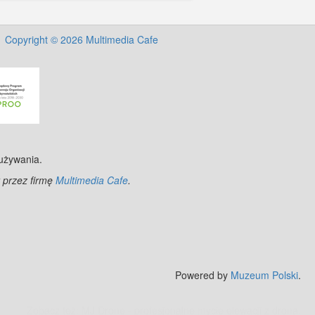
Copyright © 2026 Multimedia Cafe
 używania.
 przez firmę
Multimedia Cafe
.
©
OpenStreetMap
contributors.
Powered by
Muzeum Polski
.
Zobacz też:
MJ Drone - profesjonalne mycie elewacji z drona
.