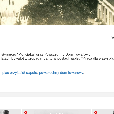
Wy
inek słynnego "Monciaka" oraz Powszechny Dom Towarowy
h latach bywało) z propagandą, tu w postaci napisu "Praca dla wszystkic
k
,
plac przyjaciół sopotu
,
powszechny dom towarowy
,