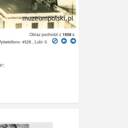
Obraz pochodzi z
1958 r.
świetlono: 4528 , Lubi:
0
.
h".