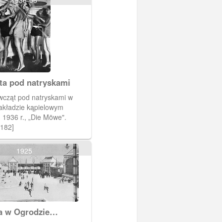
1936-06
ta pod natryskami
wcząt pod natryskami w
akładzie kąpielowym
1936 r., „Die Möwe".
1182]
1925
a w Ogrodzie
ym