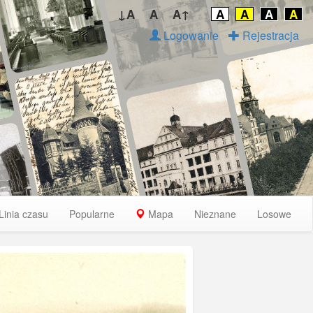
↓A
A
A↑
A
A
A
A
Logowanie
Rejestracja
Linia czasu
Popularne
Mapa
Nieznane
Losowe