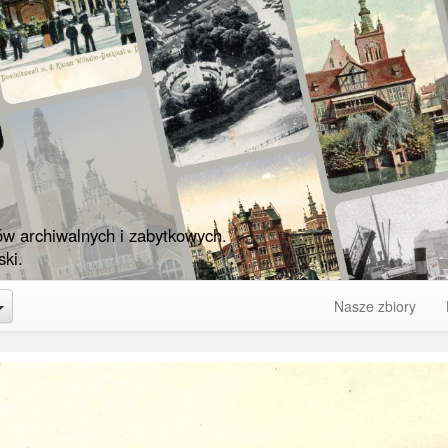
ów archiwalnych i zabytkowych.
ki.
Toggle Dropdown
Nasze zbiory