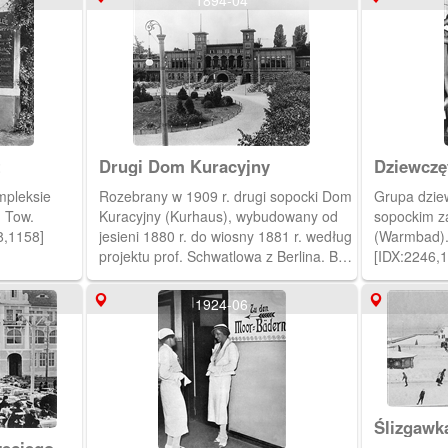
1894-04
t
Drugi Dom Kuracyjny
Dziewczę
mpleksie
Rozebrany w 1909 r. drugi sopocki Dom
Grupa dzie
 Tow.
Kuracyjny (Kurhaus), wybudowany od
sopockim z
8,1158]
jesieni 1880 r. do wiosny 1881 r. według
(Warmbad). 
projektu prof. Schwatlowa z Berlina. Był
[IDX:2246,
to gmach o konstrukcji szkieletowej,
mieszczący 41 pokoi hotelowych, a
1924-06
także wielką salę imprezową. Przed
budynkiem, położonym na osi mola,
urządzono obszerny Skwer Kuracyjny
(Kurpark), obramowany drewnianą
galerią spacerową z narożnymi
pawilonami. Przed 1895 r., BG PAN.
Ślizgawk
[IDX:2198,1106]
Zdrojow