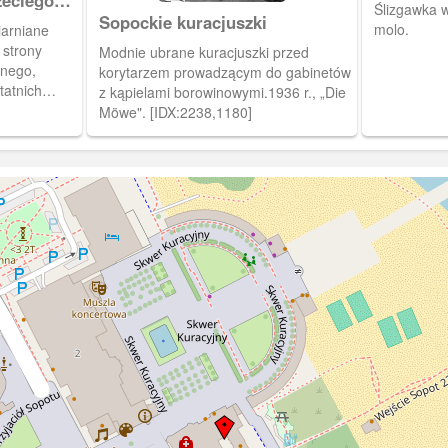
zeciego
Ślizgawka 
Sopockie kuracjuszki
molo.
arniane
 strony
Modnie ubrane kuracjuszki przed
jnego,
korytarzem prowadzącym do gabinetów
tatnich
z kąpielami borowinowymi.1936 r., „Die
rmie. W
Möwe". [IDX:2238,1180]
kurortów nad
nym, życie
o się mniej
ży, a
Kuracyjnego
ba było