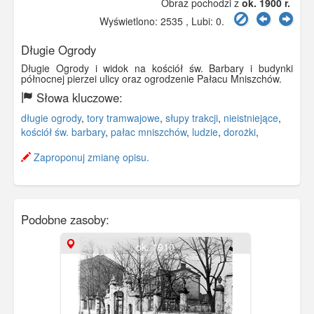
Obraz pochodzi z
ok. 1900 r.
Wyświetlono: 2535 , Lubi:
0
.
Długie Ogrody
Długie Ogrody i widok na kościół św. Barbary i budynki
północnej pierzei ulicy oraz ogrodzenie Pałacu Mniszchów.
Słowa kluczowe:
długie ogrody
,
tory tramwajowe
,
słupy trakcji
,
nieistniejące
,
kościół św. barbary
,
pałac mniszchów
,
ludzie
,
dorożki
,
Zaproponuj zmianę opisu.
Podobne zasoby:
ok. 1910