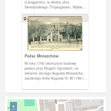
(Langgarten), w okolicy ulicy
Seredyńskiego (Trojangasse). Wykład
prowadzi dr Pilecki. (1927)
[IDX:1295,1866]
1905
Pałac Mniszchów
W roku 1760 ukończono budowę
pałacu przy Długich Ogrodach, na
zlecenie Jerzego Augusta Mniszecha,
zaufanego króla Augusta III. W 1796 r.
stał się własnością króla Prus i ten
przeznaczył budynek na siedzibę
lokalnego gubernatora a następnie
dowódcy gdańskiego garnizonu i taką
funkcję pełnił do roku 1905 kiedy został
+
rozebrany z względu na zły stan