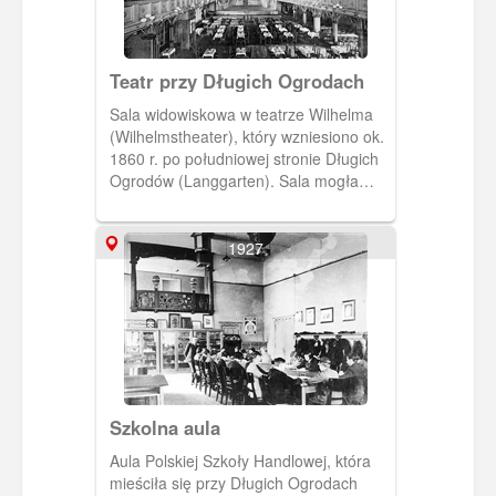
Teatr przy Długich Ogrodach
Sala widowiskowa w teatrze Wilhelma
(Wilhelmstheater), który wzniesiono ok.
1860 r. po południowej stronie Długich
Ogrodów (Langgarten). Sala mogła
pomieścić ponad 1000 osób, 550 na
sali i 460 na galeriach. W okresie
międzywojennym była siedzibą teatru
1927
rewiowego „Scala”, miejscem popisów
cyrkowych i walk bokserskich, służyła
też jako kino.(Fot. Gotheil i Syn, ok.
1900) [IDX:1079,1808]
Szkolna aula
Aula Polskiej Szkoły Handlowej, która
mieściła się przy Długich Ogrodach