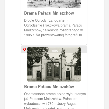
Brama Pałacu Mniszchów
Długie Ogrody (Langgarten).
Ogrodzenie i rokokowa brama Pałacu
Mniszchów, całkowicie rozebranego w
1905 r. Na prezentowanej fotografii nie
widać samego pałacu, posiadającego
charakterystyczny dwuspadowy dach.
1905
Brama Pałacu Mniszchów
Osamotniona brama przed wyburzonym
już Pałacem Mniszchów. Pałac ten
wybudował w 1760 r. Jerzy August
Mniszech marszałek koronny za