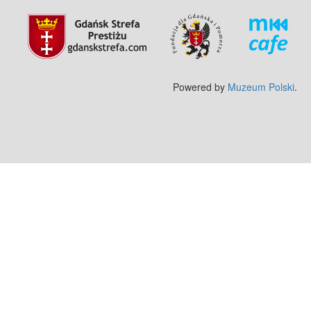
Powered by
Muzeum Polski
.
Zobacz też:
MJ Drone - profesjonalne mycie elewacji z drona
.