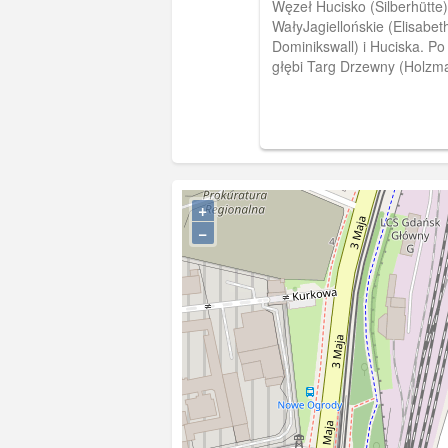
Węzeł Hucisko (Silberhütte).
WałyJagiellońskie (Elisabeth
Dominikswall) i Huciska. Po
głębi Targ Drzewny (Holzma
rogu salon firmy Benz. (Ok.
[IDX:1767,699]
+
−