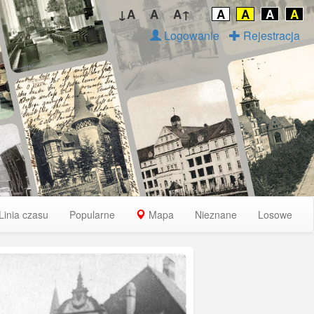
↓A
A
A↑
A
A
A
A
Logowanie
Rejestracja
Linia czasu
Popularne
Mapa
Nieznane
Losowe