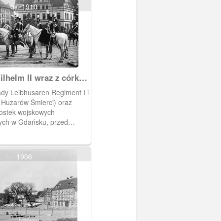
ok. 1910
lhelm II wraz z córką
Luisą
dy Leibhusaren Regiment I i
ułk Huzarów Śmierci) oraz
nostek wojskowych
cych w Gdańsku, przed
owództwa XVII Korpusu
W tle z lewej zabudowa
l (Wały Jagiellońskie), w
1906
owa Kleine Irrgarten.