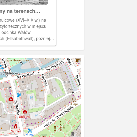
my na terenach
ecznych
ulcowe (XVI–XIX w.) na
zyfortecznych w miejscu
 odcinka Wałów
ch (Elisabethwall), później
 Na pierwszym planie
yczona ulica Hucisko
), w głębi wieża kościoła św.
t. R. T. Kuhn, ok. 1896)
73]