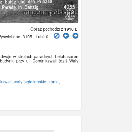
Obraz pochodzi z
1910 r.
świetlono: 3105 , Lubi:
0
.
bydwoje w strojach paradnych Leibhusaren
udynki przy ul. Dominikswall (dziś Wały
kswall
,
wały jagiellońskie
,
konie
,