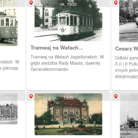
ok. 1930
Tramwaj na Wałach
Cesarz Wi
Jagiellońskich.
Victorią 
Tramwaj na Wałach Jagiellońskich. W
Odbiór para
ońskich. W
głębi siedziba Rady Miasta, dawniej
II (I i II P
 pierzeja
Generalkommando.
innych jed
stacjonują
siedzibą d
Armijnego. 
Dominikswal
1905
prawo zabud