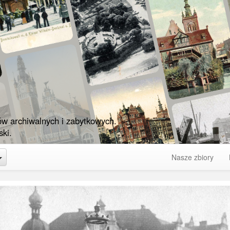
ów archiwalnych i zabytkowych.
ki.
Toggle Dropdown
Nasze zbiory