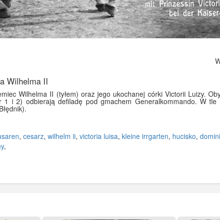
Wy
a Wilhelma II
iec Wilhelma II (tyłem) oraz jego ukochanej córki Victorii Luizy. O
nr 1 i 2) odbierają defiladę pod gmachem Generalkommando. W tle b
Błędnik).
usaren
,
cesarz
,
wilhelm ii
,
victoria luisa
,
kleine irrgarten
,
hucisko
,
domini
ny
,