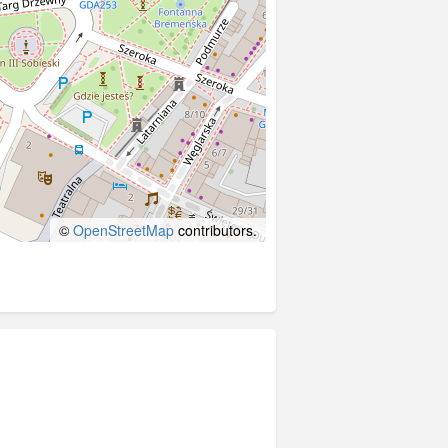
©
OpenStreetMap
contributors.