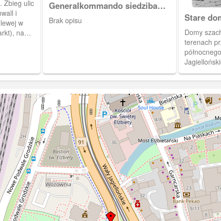
 Zbieg ulic
Generalkommando siedziba
wall i
dowództwa XVII Korpusu
Stare do
Brak opisu
 lewej w
Armijnego
przyfort
Domy szach
rkt), na
terenach pr
 1910)
północnego
Jagielloński
wyburzone.
właśnie wyt
(Silberhütte
Elżbiety.(Fo
[IDX:1777,6