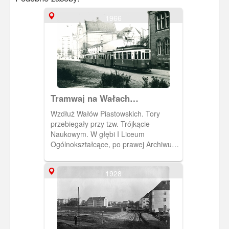
1966
Tramwaj na Wałach
Piastowskich.
Wzdłuż Wałów Piastowskich. Tory
przebiegały przy tzw. Trójkącie
Naukowym. W głębi I Liceum
Ogólnokształcące, po prawej Archiwum
Państwowe.
1928