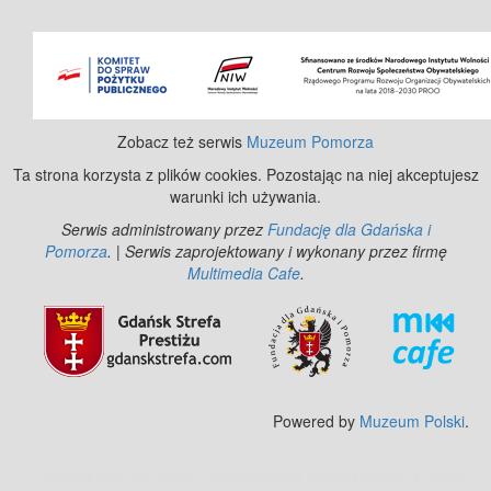
©
OpenStreetMap
contributors.
Zobacz też serwis
Muzeum Pomorza
Ta strona korzysta z plików cookies. Pozostając na niej akceptujesz
warunki ich używania.
Serwis administrowany przez
Fundację dla Gdańska i
Pomorza
. | Serwis zaprojektowany i wykonany przez firmę
Multimedia Cafe
.
Powered by
Muzeum Polski
.
Zobacz też:
MJ Drone - profesjonalne mycie elewacji z drona
.