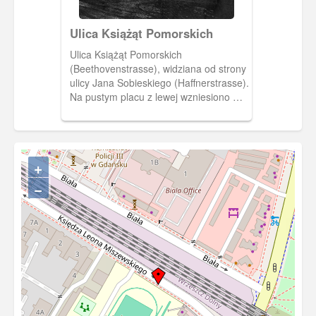
Ulica Książąt Pomorskich
Ulica Książąt Pomorskich
(Beethovenstrasse), widziana od strony
ulicy Jana Sobieskiego (Haffnerstrasse).
Na pustym placu z lewej wzniesiono w
latach 1929 –1932 gmach Wyższego
Liceum. Obecnie mieści się tu I Liceum
Ogólnokształcące im. Marii
Skłodowskiej-Curie.1928 r., Tow.
+
Przyjaciół Sopotu. [IDX:2150,1496]
−