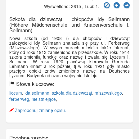
Wyświetlono: 2615 , Lubi:
1
.
Szkoła dla dziewcząt i chłopców Idy Sellmann
(Höhere Mädchenschule und Knabenvorschule I.
Sellmann)
Nowa szkoła (od 1908 r) dla chłopców i dziewcząt
założycielki Idy Sellmann znalazła się przy ul. Ferberweg
(Miszewskiego). W swych murach mieściła także internat,
który od roku 1913 zamieniono na przedszkole. W roku 1914
szkoła zmieniłą funckję oraz nazwę i zwała się Lyzeum I.
Sellmann. W roku 1920 placówką kierowała Gertruda
Lehmann-Kinast a rok później tj w roku 1921 gdy miasto
przejęło obiekt znów zmieniono nazwę na Deutsches
Lyzeum. Budynek od czasu wojny nie istnieje.
Słowa kluczowe:
liceum
,
ida sellmann
,
szkoła dla dziewcząt
,
miszewskiego
,
ferberweg
,
nieistniejące
,
Zaproponuj zmianę opisu.
Podobne zasoby: