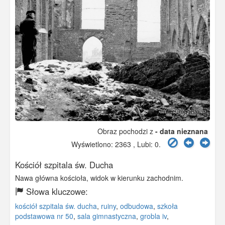
Obraz pochodzi z
- data nieznana
Wyświetlono: 2363 , Lubi:
0
.
Kościół szpitala św. Ducha
Nawa główna kościoła, widok w kierunku zachodnim.
Słowa kluczowe:
kościół szpitala św. ducha
,
ruiny
,
odbudowa
,
szkoła
podstawowa nr 50
,
sala gimnastyczna
,
grobla iv
,