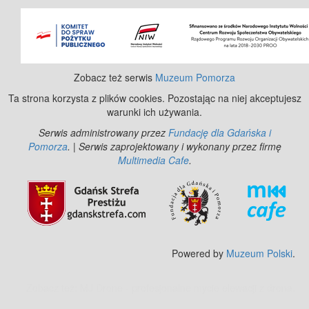
©
OpenStreetMap
contributors.
Zobacz też serwis
Muzeum Pomorza
Ta strona korzysta z plików cookies. Pozostając na niej akceptujesz
warunki ich używania.
Serwis administrowany przez
Fundację dla Gdańska i
Pomorza
. | Serwis zaprojektowany i wykonany przez firmę
Multimedia Cafe
.
Powered by
Muzeum Polski
.
Zobacz też:
MJ Drone - profesjonalne mycie elewacji z drona
.