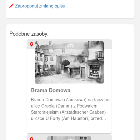
Zaproponuj zmianę opisu.
Podobne zasoby:
1870
Brama Domowa
Brama Domowa (Zamkowa) na łączącej
ulicę Grobla (Damm) z Podwalem
Staromiejskim (Altstädtischer Graben)
uliczce U Furty (Am Haustor), przed
rozbiórką. (1870) [IDX:1860,1219]