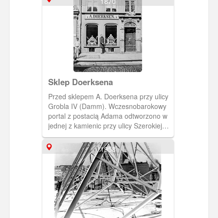
1870
Sklep Doerksena
Przed sklepem A. Doerksena przy ulicy
Grobla IV (Damm). Wczesnobarokowy
portal z postacią Adama odtworzono w
jednej z kamienic przy ulicy Szerokiej
(Breitgasse). (Ok. 1870)
[IDX:1770,1207]
1958