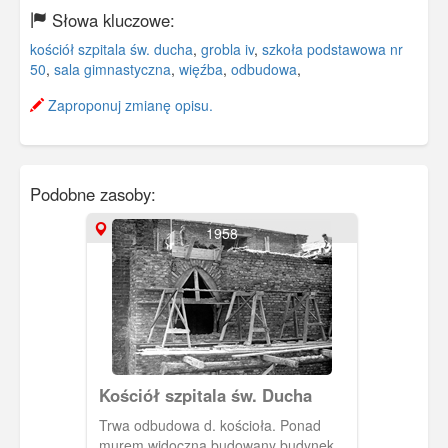
Słowa kluczowe:
kościół szpitala św. ducha
,
grobla iv
,
szkoła podstawowa nr
50
,
sala gimnastyczna
,
więźba
,
odbudowa
,
Zaproponuj zmianę opisu.
Podobne zasoby:
1958
Kościół szpitala św. Ducha
Trwa odbudowa d. kościoła. Ponad
murem widoczna budowany budynek