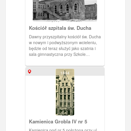
Kościół szpitala św. Ducha
Dawny przyszpitalny kościół św. Ducha
w nowym i podwyższonym wcieleniu,
będzie od teraz służyć jako szatnia i
sala gimnastyczna przy Szkole
Podstawowej nr 50. Z prawej strony za
prezbiterium, widoczny (jeszcze nie
odbudowany) budynek dawnego Domu
1894
Opieki Szpitala św. Ducha (U Furty 3).
Kamienica Grobla IV nr 5
Kamienica pod nr 5 położona przy ul.