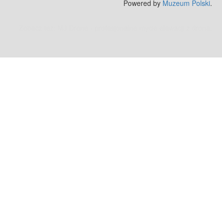
Powered by
Muzeum Polski
.
Zobacz też:
MJ Drone - profesjonalne mycie elewacji z drona
.